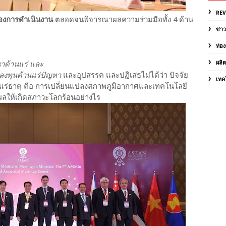
RE
คของการดำเนินงาน
ตลอดจนพิจารณาผลความร่วมมือทั้ง 4 ด้าน
ข่า
ท่อง
นาด้านแร่ และ
ผลิ
งทุนด้านแร่ปัญหา
และอุปสรรค และปฏิเสธไม่ได้ว่า ปัจจัย
เทค
แร่ธาตุ คือ การเปลี่ยนแปลงสภาพภูมิอากาศและเทคโนโลยี
งผลให้เกิดสภาวะโลกร้อนอย่างไร