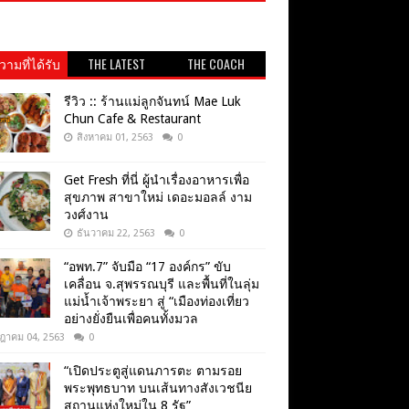
ามที่ได้รับ
THE LATEST
THE COACH
วามนิยม
รีวิว :: ร้านแม่ลูกจันทน์ Mae Luk
Chun Cafe & Restaurant
สิงหาคม 01, 2563
0
Get​ Fresh​ ที่นี่ ผู้นำเรื่องอาหารเพื่อ
สุขภาพ​ สาขาใหม่ เดอะมอลล์ งาม
วงศ์งาน
ธันวาคม 22, 2563
0
“อพท.7” จับมือ “17 องค์กร” ขับ
เคลื่อน จ.สุพรรณบุรี และพื้นที่ในลุ่ม
แม่น้ำเจ้าพระยา สู่ “เมืองท่องเที่ยว
อย่างยั่งยืนเพื่อคนทั้งมวล
ฎาคม 04, 2563
0
“เปิดประตูสู่แดนภารตะ ตามรอย
พระพุทธบาท บนเส้นทางสังเวชนีย
สถานแห่งใหม่ใน 8 รัฐ”