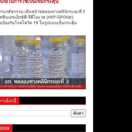
ภัยในการใช้เป็นเข็มกระตุ้น
ารเภสัชกรรม เดินหน้าทดลองทางคลินิกระยะที่ 3
คซีนเอชเอ็กซ์พี-จีพีโอแวค (HXP-GPOVac)
บป้องกันโรคโควิด 19 ในรูปแบบเข็มกระตุ้น
าบล็อกนี้
EBOOK