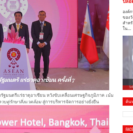
ปลอด
องค์ก
ของวั
สำหรั
ใน...
ุมรัฐมนตรีแร่ธาตุอาเซียน หวังขับเคลื่อนเศรษฐกิจภูมิภาค
เน้น
ค้นห
บคู่รักษาสิ่งแวดล้อม
สู่การบริหารจัดการอย่างยั่งยืน
FAC