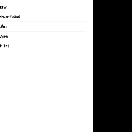
VEIW
วประชาสัมพันธ์
เที่ยว
ตภัณฑ์
โนโลยี่