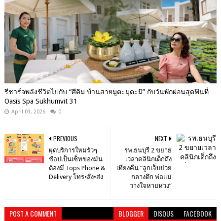
รีชาร์จพลังชีวิตไปกับ “ศีคิม บ้านสายมูตะมุตะมิ” กับวันพักผ่อนสุดฟินที่
Oasis Spa Sukhumvit 31
April 01, 2026
0
PREVIOUS
NEXT
ผุดบริการใหม่รัวๆ
รพ.ธนบุรี 2 ขยาย
ช้อปเป็นเซ็ทของมัน
เวลาคลินิกเด็กถึง
ต้องมี Tops Phone &
เที่ยงคืน “ลูกเจ็บป่วย
Delivery โทร•สั่ง•ส่ง
กลางดึก พ่อแม่
วางใจหายห่วง”
POST A COMMENT
BLOGGER
DISQUS
FACEBOOK