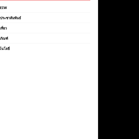
VEIW
วประชาสัมพันธ์
เที่ยว
ตภัณฑ์
โนโลยี่