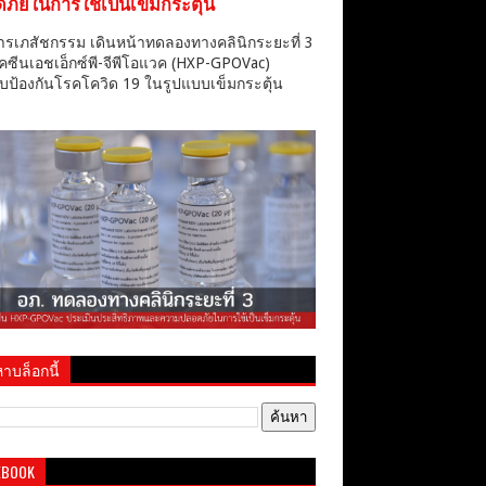
ภัยในการใช้เป็นเข็มกระตุ้น
ารเภสัชกรรม เดินหน้าทดลองทางคลินิกระยะที่ 3
คซีนเอชเอ็กซ์พี-จีพีโอแวค (HXP-GPOVac)
บป้องกันโรคโควิด 19 ในรูปแบบเข็มกระตุ้น
าบล็อกนี้
EBOOK