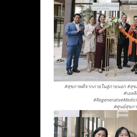
#สุขภาพดีจากภายในสู่ภายนอก #สุขภ
#เอลลิ
#RegenerativeMedici
#ศูนย์สุขภ