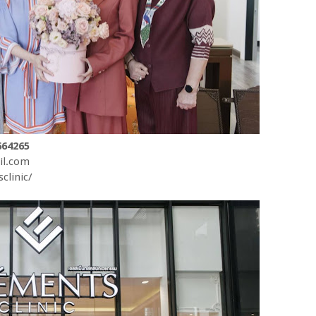
664265
il.com
clinic/