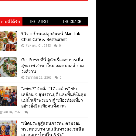
ามที่ได้รับ
THE LATEST
THE COACH
วามนิยม
รีวิว :: ร้านแม่ลูกจันทน์ Mae Luk
Chun Cafe & Restaurant
สิงหาคม 01, 2563
0
Get​ Fresh​ ที่นี่ ผู้นำเรื่องอาหารเพื่อ
สุขภาพ​ สาขาใหม่ เดอะมอลล์ งาม
วงศ์งาน
ธันวาคม 22, 2563
0
“อพท.7” จับมือ “17 องค์กร” ขับ
เคลื่อน จ.สุพรรณบุรี และพื้นที่ในลุ่ม
แม่น้ำเจ้าพระยา สู่ “เมืองท่องเที่ยว
อย่างยั่งยืนเพื่อคนทั้งมวล
ฎาคม 04, 2563
0
“เปิดประตูสู่แดนภารตะ ตามรอย
พระพุทธบาท บนเส้นทางสังเวชนีย
สถานแห่งใหม่ใน 8 รัฐ”