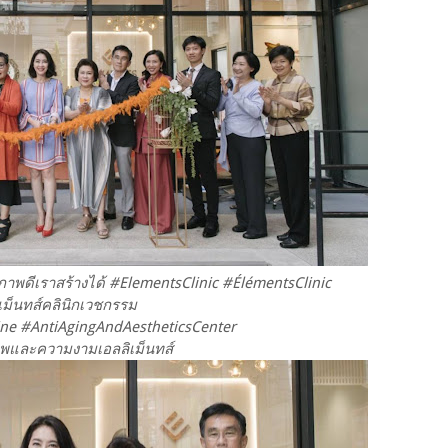
าพดีเราสร้างได้ #ElementsClinic #ÉlémentsClinic
เม็นทส์คลินิกเวชกรรม
ne #AntiAgingAndAestheticsCenter
าพและความงามเอลลิเม็นทส์