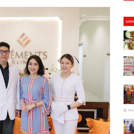
บทคว
ค
กรก