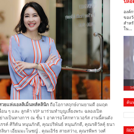
ปลอด
องค์ก
ของวั
สำหรั
ใน...
ค้นห
สวยแห่งเอลลิเม็นทส์คลินิก
ถือโอกาสฤกษ์งามยามดี อมฤต
ื่อน ๆ และ ลูกค้า VIP มาร่วมทำบุญเลี้ยงพระ ฉลองเปิด
ย่างเป็นทางการ ณ ชั้น 1 อาคารอโศกทาวเวอร์ส งานนี้คนดัง
์ ศิริตัน หนุนภักดี, คุณปริพันธ์ หนุนภักดี, คุณรติวัลคุ์ ธนา
FAC
ศลิษา เอี่ยมมะโนชญ์ . คุณเอิร์ธ สายสว่าง, คุณรพีพร วงศ์