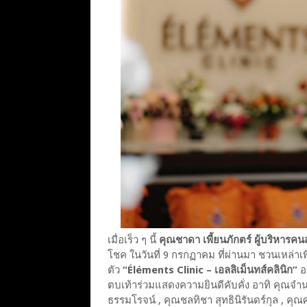
เมื่อเร็ว ๆ นี้
คุณชาดา เพี้ยนภักตร์ ผู้บริหารคน
โชค ในวันที่ 9 กรกฏาคม ที่ผ่านมา ชวนเหล่าเพ
ตัว
“Éléments Clinic – เอลลิเม็นทส์คลินิก”
อ
ตบเท้าร่วมแสดงความยินดีคับคั่ง อาทิ คุณจำนรรค
ธรรมโรจน์ , คุณชลทิชา สุทธินิรันดร์กุล , คุณ