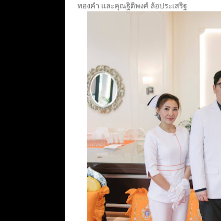
ทองคำ และคุณฐิติพงศ์ ล้อประเสริฐ