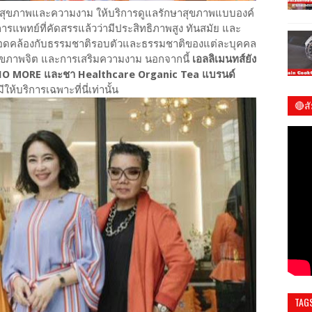
่อสุขภาพและความงาม ให้บริการดูแลรักษาสุขภาพแบบองค์
พทย์ที่คัดสรรแล้วว่ามีประสิทธิภาพสูง ทันสมัย และ
้สอดคล้องกับธรรมชาติรอบตัวและธรรมชาติของแต่ละบุคคล
สุขภาพจิต และการเสริมความงาม นอกจากนี้
เอลลิเมนทส์ยัง
NO MORE และชา Healthcare Organic Tea แบรนด์
ห้บริการเฉพาะที่นี่เท่านั้น
🔴ส
ชมร
TAG