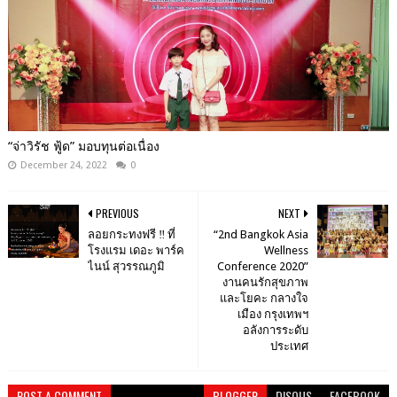
“จ่าวิรัช ฟู้ด” มอบทุนต่อเนื่อง
December 24, 2022
0
PREVIOUS
NEXT
ลอยกระทงฟรี ‼️​ ที่
“2nd Bangkok Asia
โรงแรม เดอะ พาร์ค
Wellness
ไนน์ สุวรรณภูมิ
Conference 2020”
งานคนรักสุขภาพ
และโยคะ กลางใจ
เมือง กรุงเทพฯ
อลังการระดับ
ประเทศ
POST A COMMENT
BLOGGER
DISQUS
FACEBOOK