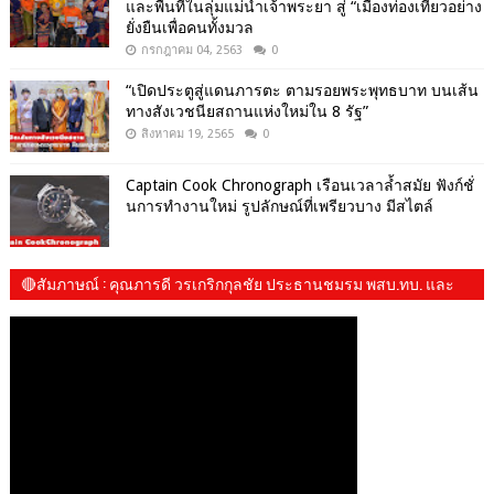
และพื้นที่ในลุ่มแม่น้ำเจ้าพระยา สู่ “เมืองท่องเที่ยวอย่าง
ยั่งยืนเพื่อคนทั้งมวล
กรกฎาคม 04, 2563
0
“เปิดประตูสู่แดนภารตะ ตามรอยพระพุทธบาท บนเส้น
ทางสังเวชนียสถานแห่งใหม่ใน 8 รัฐ”
สิงหาคม 19, 2565
0
Captain Cook Chronograph เรือนเวลาล้ำสมัย ฟังก์ชั่
นการทำงานใหม่ รูปลักษณ์ที่เพรียวบาง มีสไตล์
🔴สัมภาษณ์​ : คุณภารดี วรเกริกกุลชัย ประธานชมรม พสบ.ทบ. และ​
น้องปันปัน