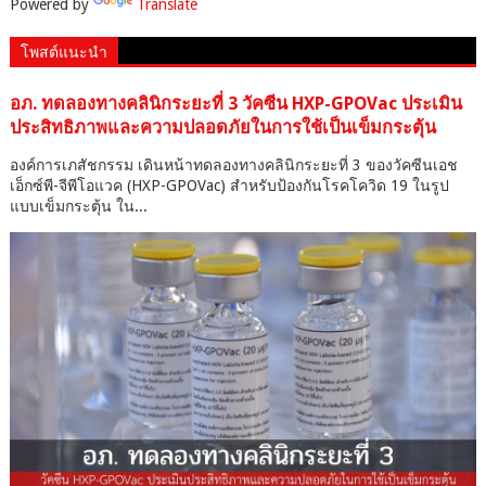
Powered by
Translate
โพสต์แนะนำ
อภ. ทดลองทางคลินิกระยะที่ 3 วัคซีน HXP-GPOVac ประเมิน
ประสิทธิภาพและความปลอดภัยในการใช้เป็นเข็มกระตุ้น
องค์การเภสัชกรรม เดินหน้าทดลองทางคลินิกระยะที่ 3 ของวัคซีนเอช
เอ็กซ์พี-จีพีโอแวค (HXP-GPOVac) สำหรับป้องกันโรคโควิด 19 ในรูป
แบบเข็มกระตุ้น ใน...