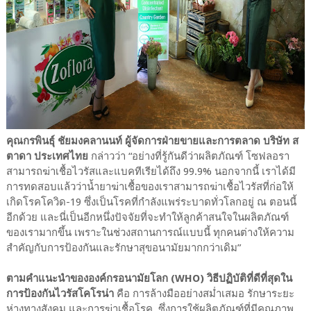
คุณกรพินธุ์ ชัยมงคลานนท์ ผู้จัดการฝ่ายขายและการตลาด บริษัท ส
ตาดา ประเทศไทย
กล่าวว่า “อย่างที่รู้กันดีว่าผลิตภัณฑ์ โซฟลอรา
สามารถฆ่าเชื้อไวรัสและแบคทีเรียได้ถึง 99.9% นอกจากนี้ เราได้มี
การทดสอบแล้วว่าน้ำยาฆ่าเชื้อของเราสามารถฆ่าเชื้อไวรัสที่ก่อให้
เกิดโรคโควิด-19 ซึ่งเป็นโรคที่กำลังแพร่ระบาดทั่วโลกอยู่ ณ ตอนนี้
อีกด้วย และนี่เป็นอีกหนึ่งปัจจัยที่จะทำให้ลูกค้าสนใจในผลิตภัณฑ์
ของเรามากขึ้น เพราะในช่วงสถานการณ์แบบนี้ ทุกคนต่างให้ความ
สำคัญกับการป้องกันและรักษาสุขอนามัยมากกว่าเดิม”
ตามคำแนะนำขององค์กรอนามัยโลก (WHO) วิธีปฏิบัติที่ดีที่สุดใน
การป้องกันไวรัสโคโรน่า
คือ การล้างมืออย่างสม่ำเสมอ รักษาระยะ
ห่างทางสังคม และการฆ่าเชื้อโรค ซึ่งการใช้ผลิตภัณฑ์ที่มีคุณภาพ