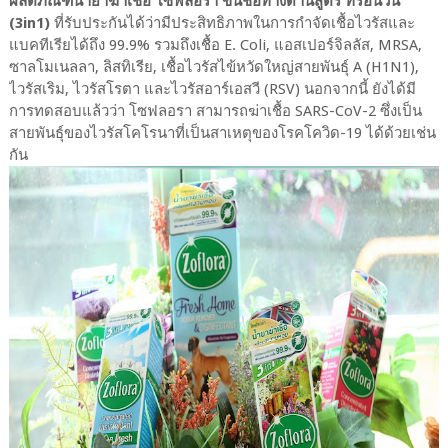
ผลิตภัณฑ์น้ำยาฆ่าเชื้อ โซฟลอรา ขึ้นชื่อทางด้านสูตร ทรีอินวัน
(3in1)
ที่รับประกันได้ว่ามีประสิทธิภาพในการกำจัดเชื้อไวรัสและ
แบคทีเรียได้ถึง 99.9% รวมถึงเชื้อ E. Coli, แอสเปอร์จิลลัส, MRSA,
ซาลโมเนลลา, ลิสทิเรีย, เชื้อไวรัสไข้หวัดใหญ่สายพันธุ์ A (H1N1),
ไวรัสเริม, ไวรัสโรตา และไวรัสอาร์เอสวี (RSV) นอกจากนี้ ยังได้มี
การทดสอบแล้วว่า โซฟลอรา สามารถฆ่าเชื้อ SARS-CoV-2 ซึ่งเป็น
สายพันธุ์ของไวรัสโคโรนาที่เป็นสาเหตุของโรคโควิด-19 ได้ด้วยเช่น
กัน