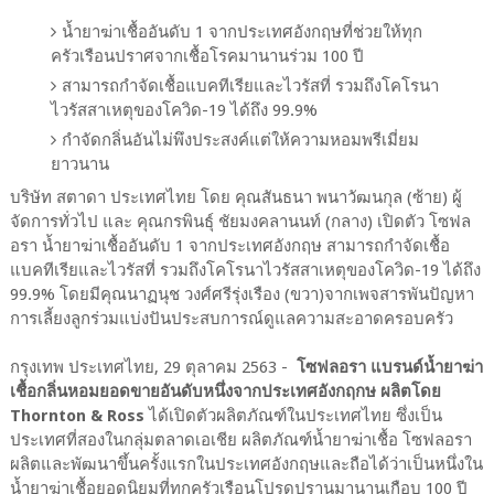
น้ำยาฆ่าเชื้ออันดับ 1 จากประเทศอังกฤษที่ช่วยให้ทุก
ครัวเรือนปราศจากเชื้อโรคมานานร่วม 100 ปี
สามารถกำจัดเชื้อแบคทีเรียและไวรัสที่ รวมถึงโคโรนา
ไวรัสสาเหตุของโควิด-19 ได้ถึง 99.9%
กำจัดกลิ่นอันไม่พึงประสงค์แต่ให้ความหอมพรีเมี่ยม
ยาวนาน
บริษัท สตาดา ประเทศไทย โดย คุณสันธนา พนาวัฒนกุล (ซ้าย) ผู้
จัดการทั่วไป และ คุณกรพินธุ์ ชัยมงคลานนท์ (กลาง) เปิดตัว โซฟล
อรา น้ำยาฆ่าเชื้ออันดับ 1 จากประเทศอังกฤษ สามารถกำจัดเชื้อ
แบคทีเรียและไวรัสที่ รวมถึงโคโรนาไวรัสสาเหตุของโควิด-19 ได้ถึง
99.9% โดยมีคุณนาฏนุช วงศ์ศรีรุ่งเรือง (ขวา)จากเพจสารพันปัญหา
การเลี้ยงลูกร่วมแบ่งปันประสบการณ์ดูแลความสะอาดครอบครัว
กรุงเทพ ประเทศไทย, 29 ตุลาคม 2563 -
โซฟลอรา แบรนด์น้ำยาฆ่า
เชื้อกลิ่นหอมยอดขายอันดับหนึ่งจากประเทศอังกฤกษ ผลิตโดย
Thornton & Ross
ได้เปิดตัวผลิตภัณฑ์ในประเทศไทย ซึ่งเป็น
ประเทศที่สองในกลุ่มตลาดเอเชีย ผลิตภัณฑ์น้ำยาฆ่าเชื้อ โซฟลอรา
ผลิตและพัฒนาขึ้นครั้งแรกในประเทศอังกฤษและถือได้ว่าเป็นหนึ่งใน
น้ำยาฆ่าเชื้อยอดนิยมที่ทุกครัวเรือนโปรดปรานมานานเกือบ 100 ปี