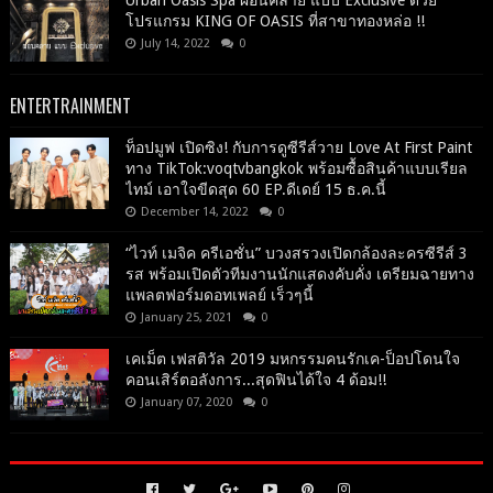
Urban Oasis Spa ผ่อนคลาย แบบ Exclusive ด้วย
โปรแกรม KING OF OASIS ที่สาขาทองหล่อ !!
July 14, 2022
0
ENTERTRAINMENT
ท็อปมูฟ เปิดซิง! กับการดูซีรีส์วาย Love At First Paint
ทาง TikTok:voqtvbangkok พร้อมซื้อสินค้าแบบเรียล
ไทม์ เอาใจขีดสุด 60 EP.ดีเดย์ 15 ธ.ค.นี้
December 14, 2022
0
“ไวท์ เมจิค ครีเอชั่น” บวงสรวงเปิดกล้องละครซีรีส์ 3
รส พร้อมเปิดตัวทีมงานนักแสดงคับคั่ง เตรียมฉายทาง
แพลตฟอร์มดอทเพลย์ เร็วๆนี้
January 25, 2021
0
เคเม็ต เฟสติวัล 2019 มหกรรมคนรักเค-ป็อปโดนใจ
คอนเสิร์ตอลังการ...สุดฟินได้ใจ 4 ด้อม!!
January 07, 2020
0