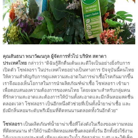
คุณสันธนา พนาวัฒนกุล ผู้จัดการทั่วไป บริษัท สตาดา
ประเทศไทย
กล่าวว่า “ดิฉันรู้สึกตื่นเต้นและดีใจเป็นอย่างยิ่งกับการ
เปิดตัว โซฟลอรา ในประเทศไทยอย่างเป็นทางการ ปัจจุบันนี้คนไทย
ให้ความสำคัญกับการดูแลความสะอาดในการฆ่าเชื้อโรคกันมากขึ้น
เราจึงมองเห็นโอกาสในการนำผลิตภัณฑ์ฆ่าเชื้อ โซฟลอรา เข้ามา
เพื่อตอบสนองความต้องการของคนไทย โดยเฉพาะสำหรับกลุ่มคน
ที่รักความสะอาดและต้องการให้บ้านทั้งสะอาดและมีกลิ่นหอมสดชื่น
ตลอดเวลา โซฟลอรา เป็นอีกหนึ่งตัวช่วยที่เป็นทั้งน้ำยาฆ่าเชื้อ และ
ยังมีกลิ่นหอมระดับพรีเมี่ยมที่ติดทนนานตลอดทั้งวันอีกด้วย”
โซฟลอรา
เป็นผลิตภัณฑ์น้ำยาฆ่าเชื้อที่โด่งดังในเรื่องของความหอม
ที่ติดทนนาน ทำให้บ้านมีกลิดหอมสดชื่นตลอดทั้งวัน อีกทั้งยังใช้งาน
ได้แบบอเนกประสงค์ เพียงแค่ผสมในน้ำ อัตราส่วน 1:40 และใช้เช็ด