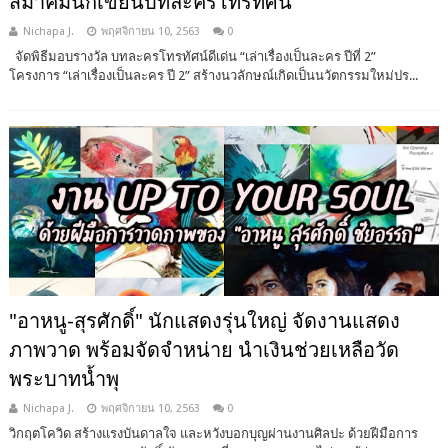
สมาคมนักเขียนบทละครโทรทัศน์
Nichapa J.
พฤศจิกายน 10, 2563
0
จัดพิธีมอบรางวัล บทละครโทรทัศน์ดีเด่น “เล่าเรื่องเป็นละคร ปีที่ 2”
โครงการ “เล่าเรื่องเป็นละคร ปี 2” สร้างนวลักษณ์เกิดเป็นนวัตกรรมใหม่ปร...
"อาหนู-สุรศักดิ์" นักแสดงรุ่นใหญ่ จัดงานแสดง
ภาพวาด พร้อมจัดจำหน่าย นำเงินช่วยเหลือวัด
พระบาทน้ำพุ
Nichapa J.
พฤศจิกายน 10, 2563
0
วิกฤตโควิด สร้างแรงบันดาลใจ และหวังบอกบุญผ่านงานศิลปะ ด้วยฝีมือการ