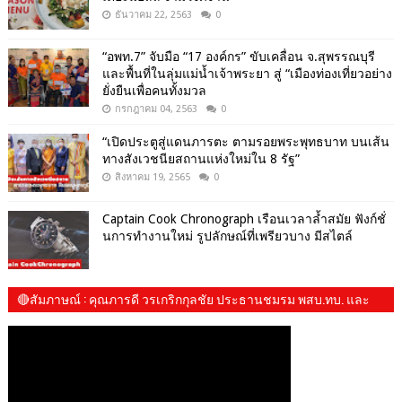
ธันวาคม 22, 2563
0
“อพท.7” จับมือ “17 องค์กร” ขับเคลื่อน จ.สุพรรณบุรี
และพื้นที่ในลุ่มแม่น้ำเจ้าพระยา สู่ “เมืองท่องเที่ยวอย่าง
ยั่งยืนเพื่อคนทั้งมวล
กรกฎาคม 04, 2563
0
“เปิดประตูสู่แดนภารตะ ตามรอยพระพุทธบาท บนเส้น
ทางสังเวชนียสถานแห่งใหม่ใน 8 รัฐ”
สิงหาคม 19, 2565
0
Captain Cook Chronograph เรือนเวลาล้ำสมัย ฟังก์ชั่
นการทำงานใหม่ รูปลักษณ์ที่เพรียวบาง มีสไตล์
🔴สัมภาษณ์​ : คุณภารดี วรเกริกกุลชัย ประธานชมรม พสบ.ทบ. และ​
น้องปันปัน