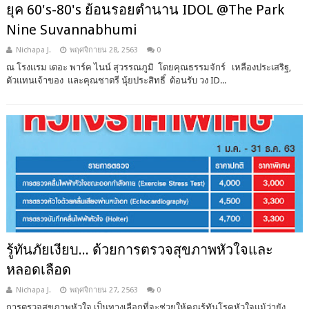
ยุค 60'​s-80's ย้อนรอยตำนาน IDOL @The Park
Nine Suvannabhumi
Nichapa J.
พฤศจิกายน 28, 2563
0
ณ​ โรงแรม​ เดอ​ะ​ พาร์ค​ ไนน์​ สุวรรณภูมิ​ โดยคุณ​ธรรมจักร์ เหลืองประเสริฐ,
ตัวแทนเจ้าของ​ และ​คุณ​ชาตรี​ นุ้ย​ประสิทธิ์​ ต้อนรับ วง ID...
รู้ทันภัยเงียบ... ด้วยการตรวจสุขภาพหัวใจและ
หลอดเลือด
Nichapa J.
พฤศจิกายน 27, 2563
0
การตรวจสุขภาพหัวใจ เป็นทางเลือกที่จะช่วยให้คุณรู้ทันโรคหัวใจแม้ว่ายัง