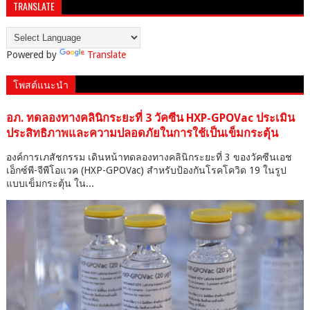
TRANSLATE
Powered by
Translate
โพสต์แนะนำ
อภ. ทดลองทางคลินิกระยะที่ 3 วัคซีน HXP-GPOVac ประเมิน
ประสิทธิภาพและความปลอดภัยในการใช้เป็นเข็มกระตุ้น
องค์การเภสัชกรรม เดินหน้าทดลองทางคลินิกระยะที่ 3 ของวัคซีนเอช
เอ็กซ์พี-จีพีโอแวค (HXP-GPOVac) สำหรับป้องกันโรคโควิด 19 ในรูป
แบบเข็มกระตุ้น ใน...