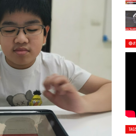
🔴ส
ชมร
TAG