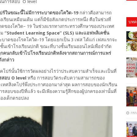
แนนการสอบ O level
คโปร์ในขณะนี้ไม่มีการระบาดของโควิด-19
กล่าวคือสามารถ
ียนเหมือนเดิม แต่ก็มีข้อสังเกตประการหนึ่ง คือในช่วงที่
บทคว
บาดของโควิด– 19 ในช่วงแรกทางกระทรวงศึกษาของประเทศ
ค
์ม
“Student Learning Space” (SLS) และแอฟพลิเคชั่น
ะบาดของโรคโควิด-19 โดยแยกเป็น 3 เฟส ได้แก่ เฟสแรกจะ
ชั้นเข้าโรงเรียนปกติ ขณะที่บางชั้นเรียนออนไลน์เพื่อจำกัด
ุกคนกลับเข้าไปโรงเรียนปกติหลังจากสถานการณ์การแพร่
ดังกล่าว
โปร์นั้นใช้การวัดผลอย่างไรว่าประสบความสำเร็จและเป็นที่
ารสอบ O level
หรือ การสอบวัดระดับความสามารถของ
ระเทศสิงคโปร์พึ่งประกาศออกมาล่าสุด ผลการสอบของนักเรียน
สอบของปีที่แล้ว จะมีเพียงความรู้สึกของผู้ปกครองเท่านั้นที่
ของเด็กดรอปลง
กรก