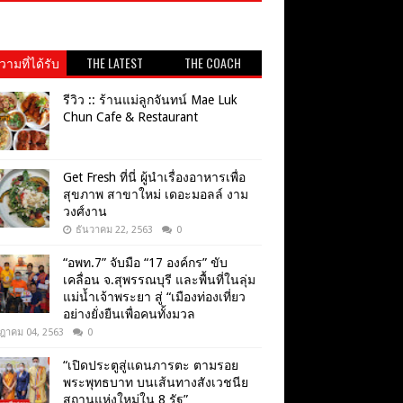
ามที่ได้รับ
THE LATEST
THE COACH
วามนิยม
รีวิว :: ร้านแม่ลูกจันทน์ Mae Luk
Chun Cafe & Restaurant
Get​ Fresh​ ที่นี่ ผู้นำเรื่องอาหารเพื่อ
สุขภาพ​ สาขาใหม่ เดอะมอลล์ งาม
วงศ์งาน
ธันวาคม 22, 2563
0
“อพท.7” จับมือ “17 องค์กร” ขับ
เคลื่อน จ.สุพรรณบุรี และพื้นที่ในลุ่ม
แม่น้ำเจ้าพระยา สู่ “เมืองท่องเที่ยว
อย่างยั่งยืนเพื่อคนทั้งมวล
ฎาคม 04, 2563
0
“เปิดประตูสู่แดนภารตะ ตามรอย
พระพุทธบาท บนเส้นทางสังเวชนีย
สถานแห่งใหม่ใน 8 รัฐ”