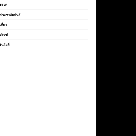
VEIW
วประชาสัมพันธ์
เที่ยว
ตภัณฑ์
โนโลยี่