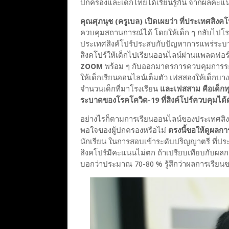
ปกครองและเด็กไทยได้เรียนรู้กัน จากผลคะ
คุณศุภนุช (ครูเบล) เปิดเผยว่า ที่ประเทศสิง
ควบคุมสถานการณ์ได้ โดยให้เด็ก ๆ กลับไปโรงเร
ประเทศสิงค์โปร์ประสบกับปัญหาการแพร่ระ
สิงคโปร์ให้เด็กไปเรียนออนไลน์ผ่านแพลตฟอร
ZOOM
พร้อม ๆ กับออกมาตรการควบคุมการร
ให้เด็กเรียนออนไลน์เต็มตัว เฟสสองให้เด็กบาง
จำนวนเด็กที่มาโรงเรียน
และเฟสสาม คือเด็กท
ระบาดของโรคโควิด-19 ที่สิงค์โปร์ควบคุมได้
อย่างไรก็ตามการเรียนออนไลน์ของประเทศสิงค
พอใจของผู้ปกครองหรือไม่
ตรงนี้ขอให้ดูผลก
นักเรียน ในการสอบเข้าระดับปริญญาตรี ที่ป
สิงคโปร์มีคะแนนไม่ตก ถ้าเปรียบเทียบกับผลการ
บอกว่าประมาณ 70-80 % รู้สึกว่าผลการเรียน