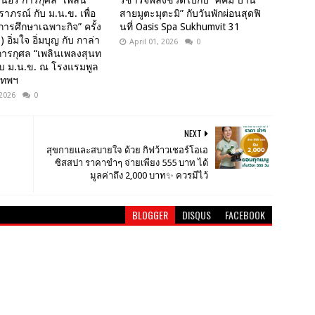
เนอร์ การกุศล “เพลิน
รีชาร์จพลังชีวิตไปกับ “ศีคิม บ้าน
าภรณ์ กับ ม.น.ข. เพื่อ
สายมูตะมุตะมิ” กับวันพักผ่อนสุดฟิ
ารศึกษาเฉพาะกิจ” ครั้ง
นที่ Oasis Spa Sukhumvit 31
) อิ่มใจ อิ่มบุญ กับ กาล่า
April 01, 2026
0
การกุศล “เพลินเพลงสุนท
ับ ม.น.ข. ณ โรงแรมพูล
เทพฯ
 2026
0
NEXT
สุขกายและสบายใจ ด้วย กิฟว้าวเชอร์โอเอ
ซิสสปา ราคาขำๆ จ่ายเพียง 555 บาท ได้
มูลค่าถึง 2,000 บาท✨ ควรมีไว้
BLOGGER
DISQUS
FACEBOOK