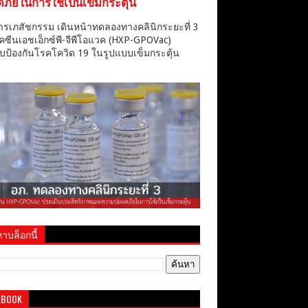
ภัยในการใช้เป็นเข็มกระตุ้น
ารเภสัชกรรม เดินหน้าทดลองทางคลินิกระยะที่ 3
คซีนเอชเอ็กซ์พี-จีพีโอแวค (HXP-GPOVac)
บป้องกันโรคโควิด 19 ในรูปแบบเข็มกระตุ้น
าบล็อกนี้
EBOOK