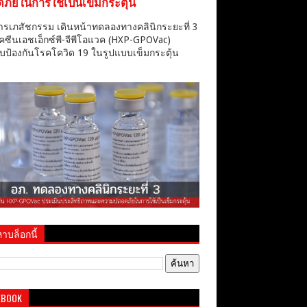
ภัยในการใช้เป็นเข็มกระตุ้น
ารเภสัชกรรม เดินหน้าทดลองทางคลินิกระยะที่ 3
คซีนเอชเอ็กซ์พี-จีพีโอแวค (HXP-GPOVac)
บป้องกันโรคโควิด 19 ในรูปแบบเข็มกระตุ้น
าบล็อกนี้
EBOOK