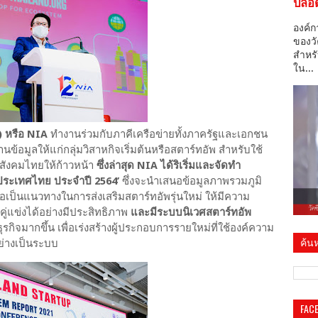
ปลอด
องค์ก
ของวั
สำหรั
ใน...
 หรือ NIA
ทำงานร่วมกับภาคีเครือข่ายทั้งภาครัฐและเอกชน
ข้อมูลให้แก่กลุ่มวิสาหกิจเริ่มต้นหรือสตาร์ทอัพ สำหรับใช้
ะสังคมไทยให้ก้าวหน้า
ซึ่งล่าสุด NIA ได้ริเริ่มและจัดทำ
นประเทศไทย ประจำปี 2564’
ซึ่งจะนำเสนอข้อมูลภาพรวมภูมิ
ื่อเป็นแนวทางในการส่งเสริมสตาร์ทอัพรุ่นใหม่ ให้มีความ
่แข่งได้อย่างมีประสิทธิภาพ
และมีระบบนิเวศสตาร์ทอัพ
ุรกิจมากขึ้น เพื่อเร่งสร้างผู้ประกอบการรายใหม่ที่ใช้องค์ความ
ค้นห
ย่างเป็นระบบ
FAC