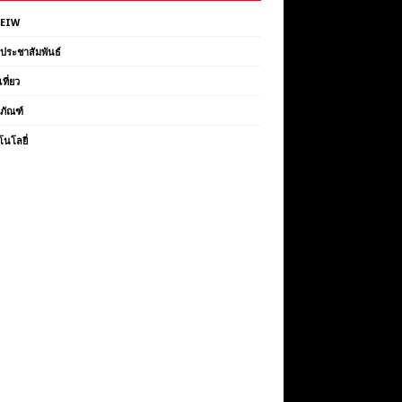
VEIW
วประชาสัมพันธ์
เที่ยว
ตภัณฑ์
โนโลยี่