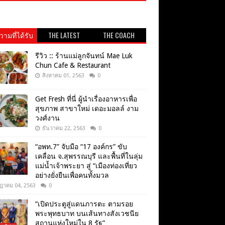
ามที่ได้รับ
THE LATEST
THE COACH
วามนิยม
รีวิว :: ร้านแม่ลูกจันทน์ Mae Luk
Chun Cafe & Restaurant
สิงหาคม 01, 2563
0
Get​ Fresh​ ที่นี่ ผู้นำเรื่องอาหารเพื่อ
สุขภาพ​ สาขาใหม่ เดอะมอลล์ งาม
วงศ์งาน
ธันวาคม 22, 2563
0
“อพท.7” จับมือ “17 องค์กร” ขับ
เคลื่อน จ.สุพรรณบุรี และพื้นที่ในลุ่ม
แม่น้ำเจ้าพระยา สู่ “เมืองท่องเที่ยว
อย่างยั่งยืนเพื่อคนทั้งมวล
ฎาคม 04, 2563
0
“เปิดประตูสู่แดนภารตะ ตามรอย
พระพุทธบาท บนเส้นทางสังเวชนีย
สถานแห่งใหม่ใน 8 รัฐ”