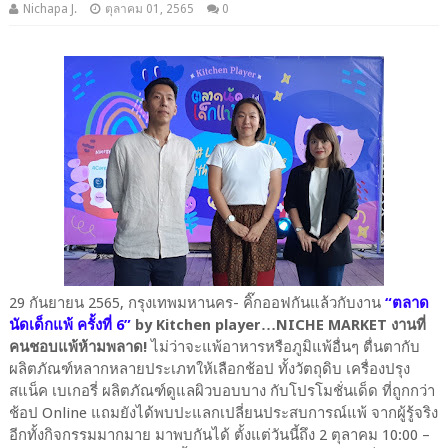
Nichapa J.
ตุลาคม 01, 2565
0
29 กันยายน 2565, กรุงเทพมหานคร- คิ๊กออฟกันแล้วกับงาน
“ตลาด
นัดเด็กแพ้ ครั้งที่ 6”
by Kitchen player…NICHE MARKET งานที่
คนชอบแพ้ห้ามพลาด!
ไม่ว่าจะแพ้อาหารหรือภูมิแพ้อื่นๆ ตื่นตากับ
ผลิตภัณฑ์หลากหลายประเภทให้เลือกช้อป ทั้งวัตถุดิบ เครื่องปรุง
สแน็ค เบเกอรี่ ผลิตภัณฑ์ดูแลผิวบอบบาง กับโปรโมชั่นเด็ด ที่ถูกกว่า
ช้อป Online แถมยังได้พบปะแลกเปลี่ยนประสบการณ์แพ้ จากผู้รู้จริง
อีกทั้งกิจกรรมมากมาย มาพบกันได้ ตั้งแต่วันนี้ถึง 2 ตุลาคม 10:00 –