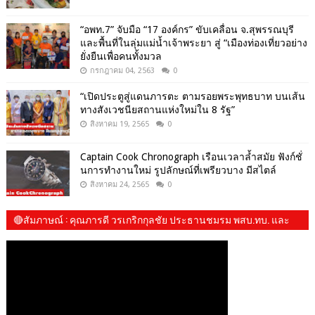
“อพท.7” จับมือ “17 องค์กร” ขับเคลื่อน จ.สุพรรณบุรี
และพื้นที่ในลุ่มแม่น้ำเจ้าพระยา สู่ “เมืองท่องเที่ยวอย่าง
ยั่งยืนเพื่อคนทั้งมวล
กรกฎาคม 04, 2563
0
“เปิดประตูสู่แดนภารตะ ตามรอยพระพุทธบาท บนเส้น
ทางสังเวชนียสถานแห่งใหม่ใน 8 รัฐ”
สิงหาคม 19, 2565
0
Captain Cook Chronograph เรือนเวลาล้ำสมัย ฟังก์ชั่
นการทำงานใหม่ รูปลักษณ์ที่เพรียวบาง มีสไตล์
สิงหาคม 24, 2565
0
🔴สัมภาษณ์​ : คุณภารดี วรเกริกกุลชัย ประธานชมรม พสบ.ทบ. และ​
น้องปันปัน