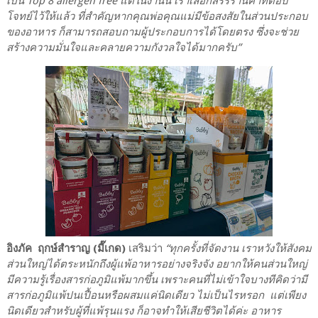
เป็น Top 8 allergen free แต่ในงานนี้ เราเลือกสรรร้านค้าที่ตอบ
โจทย์ไว้ให้แล้ว ที่สำคัญหากคุณพ่อคุณแม่มีข้อสงสัยในส่วนประกอบ
ของอาหาร ก็สามารถสอบถามผู้ประกอบการได้โดยตรง ซึ่งจะช่วย
สร้างความมั่นใจและคลายความกังวลใจได้มากครับ”
อิงภัค ฤกษ์สำราญ (มี๊เกด)
เสริมว่า
“ทุกครั้งที่จัดงาน เราหวังให้สังคม
ส่วนใหญ่ได้ตระหนักถึงผู้แพ้อาหารอย่างจริงจัง อยากให้คนส่วนใหญ่
มีความรู้เรื่องสารก่อภูมิแพ้มากขึ้น เพราะคนที่ไม่เข้าใจบางทีคิดว่ามี
สารก่อภูมิแพ้ปนเปื้อนหรือผสมแค่นิดเดียว ไม่เป็นไรหรอก แต่เพียง
นิดเดียวสำหรับผู้ที่แพ้รุนแรง ก็อาจทำให้เสียชีวิตได้ค่ะ อาหาร