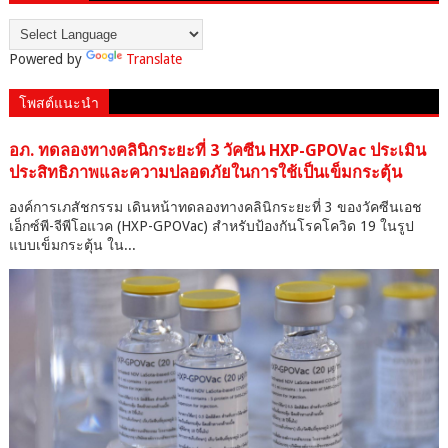
Powered by
Translate
โพสต์แนะนำ
อภ. ทดลองทางคลินิกระยะที่ 3 วัคซีน HXP-GPOVac ประเมิน
ประสิทธิภาพและความปลอดภัยในการใช้เป็นเข็มกระตุ้น
องค์การเภสัชกรรม เดินหน้าทดลองทางคลินิกระยะที่ 3 ของวัคซีนเอช
เอ็กซ์พี-จีพีโอแวค (HXP-GPOVac) สำหรับป้องกันโรคโควิด 19 ในรูป
แบบเข็มกระตุ้น ใน...