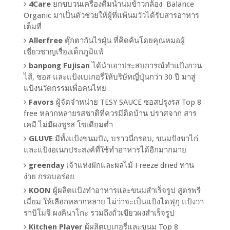
4Care
ยกขบวนเครื่องดื่มน้ำนมข้าวกล้อง Balance
Organic มาเป็นตัวช่วยให้ผู้ที่แพ้นมวัวได้รับสารอาหาร
เต็มที่
Allerfree
ตุ๊กตากันไรฝุ่น ที่คิดค้นโดยคุณหมอผู้
เชี่ยวชาญเรื่องเด็กภูมิแพ้
banpong Fujisan
ได้นำเอาประสบการณ์ทำแป้งกวน
ไส้, ซอส และแป้งเบเกอรี่ให้บริษัทญี่ปุ่นกว่า 30 ปี มาสู่
แป้งนวัตกรรมเพื่อคนไทย
Favors
ผู้จัดจำหน่าย TESY SAUCE ซอสปรุงรส Top 8
free หลากหลายรสชาติที่ควรมีติดบ้าน ปราศจาก สาร
เคมี ไม่มีผงชูรส โซเดียมต่ำ
GLUVE
มีทั้งแป้งขนมปัง, บราวนี่กรอบ, ขนมปังขาไก่
และแป้งอเนกประสงค์ที่ใช้ทำอาหารได้อีกมากมาย
greenday
เจ้าแห่งผักและผลไม้ Freeze dried ทาน
ง่าย กรอบอร่อย
KOON
ผู้ผลิตแป้งทำอาหารและขนมสำเร็จรูป สูตรพรี
เมี่ยม ให้เลือกหลากหลาย ไม่ว่าจะเป็นแป้งไดฟุกุ แป้งวา
ราบิโมจิ ผงคินาโกะ รวมถึงถั่วเขียวผงสำเร็จรูป
Kitchen Player
ผู้ผลิตเบเกอรี่และขนม Top 8