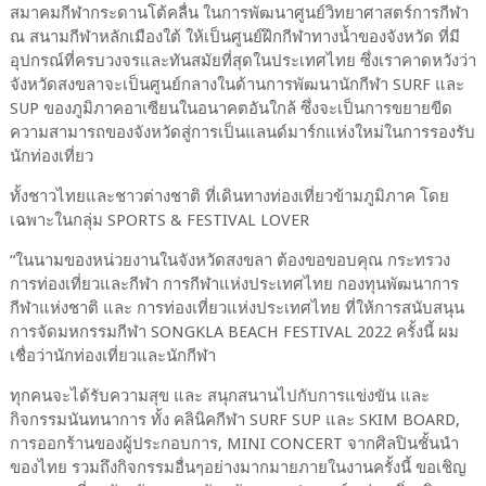
สมาคมกีฬากระดานโต้คลื่น ในการพัฒนาศูนย์วิทยาศาสตร์การกีฬา
ณ สนามกีฬาหลักเมืองใต้ ให้เป็นศูนย์ฝึกกีฬาทางน้ำของจังหวัด ที่มี
อุปกรณ์ที่ครบวงจรและทันสมัยที่สุดในประเทศไทย ซึ่งเราคาดหวังว่า
จังหวัดสงขลาจะเป็นศูนย์กลางในด้านการพัฒนานักกีฬา SURF และ
SUP ของภูมิภาคอาเซียนในอนาคตอันใกล้ ซึ่งจะเป็นการขยายขีด
ความสามารถของจังหวัดสู่การเป็นแลนด์มาร์กแห่งใหม่ในการรองรับ
นักท่องเที่ยว
ทั้งชาวไทยและชาวต่างชาติ ที่เดินทางท่องเที่ยวข้ามภูมิภาค โดย
เฉพาะในกลุ่ม SPORTS & FESTIVAL LOVER
“ในนามของหน่วยงานในจังหวัดสงขลา ต้องขอขอบคุณ กระทรวง
การท่องเที่ยวและกีฬา การกีฬาแห่งประเทศไทย กองทุนพัฒนาการ
กีฬาแห่งชาติ และ การท่องเที่ยวแห่งประเทศไทย ที่ให้การสนับสนุน
การจัดมหกรรมกีฬา SONGKLA BEACH FESTIVAL 2022 ครั้งนี้ ผม
เชื่อว่านักท่องเที่ยวและนักกีฬา
ทุกคนจะได้รับความสุข และ สนุกสนานไปกับการแข่งขัน และ
กิจกรรมนันทนาการ ทั้ง คลินิคกีฬา SURF SUP และ SKIM BOARD,
การออกร้านของผู้ประกอบการ, MINI CONCERT จากศิลปินชั้นนำ
ของไทย รวมถึงกิจกรรมอื่นๆอย่างมากมายภายในงานครั้งนี้ ขอเชิญ