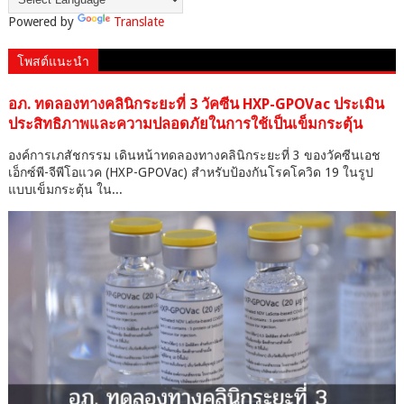
Powered by
Translate
โพสต์แนะนำ
อภ. ทดลองทางคลินิกระยะที่ 3 วัคซีน HXP-GPOVac ประเมิน
ประสิทธิภาพและความปลอดภัยในการใช้เป็นเข็มกระตุ้น
องค์การเภสัชกรรม เดินหน้าทดลองทางคลินิกระยะที่ 3 ของวัคซีนเอช
เอ็กซ์พี-จีพีโอแวค (HXP-GPOVac) สำหรับป้องกันโรคโควิด 19 ในรูป
แบบเข็มกระตุ้น ใน...