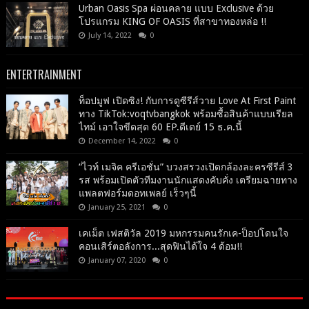
Urban Oasis Spa ผ่อนคลาย แบบ Exclusive ด้วย
โปรแกรม KING OF OASIS ที่สาขาทองหล่อ !!
July 14, 2022
0
ENTERTRAINMENT
ท็อปมูฟ เปิดซิง! กับการดูซีรีส์วาย Love At First Paint
ทาง TikTok:voqtvbangkok พร้อมซื้อสินค้าแบบเรียล
ไทม์ เอาใจขีดสุด 60 EP.ดีเดย์ 15 ธ.ค.นี้
December 14, 2022
0
“ไวท์ เมจิค ครีเอชั่น” บวงสรวงเปิดกล้องละครซีรีส์ 3
รส พร้อมเปิดตัวทีมงานนักแสดงคับคั่ง เตรียมฉายทาง
แพลตฟอร์มดอทเพลย์ เร็วๆนี้
January 25, 2021
0
เคเม็ต เฟสติวัล 2019 มหกรรมคนรักเค-ป็อปโดนใจ
คอนเสิร์ตอลังการ...สุดฟินได้ใจ 4 ด้อม!!
January 07, 2020
0