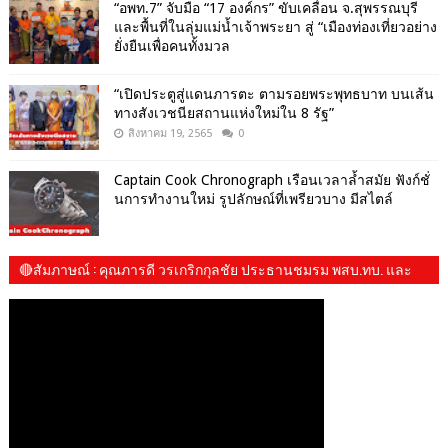
“อพท.7” จับมือ “17 องค์กร” ขับเคลื่อน จ.สุพรรณบุรี
และพื้นที่ในลุ่มแม่น้ำเจ้าพระยา สู่ “เมืองท่องเที่ยวอย่าง
ยั่งยืนเพื่อคนทั้งมวล
“เปิดประตูสู่แดนภารตะ ตามรอยพระพุทธบาท บนเส้น
ทางสังเวชนียสถานแห่งใหม่ใน 8 รัฐ”
สิงหาคม 19, 2565
0
Captain Cook Chronograph เรือนเวลาล้ำสมัย ฟังก์ชั่
นการทำงานใหม่ รูปลักษณ์ที่เพรียวบาง มีสไตล์
🔴สัมภาษณ์​ : คุณภารดี วรเกริกกุลชัย ประธานชมรม พสบ.ทบ. และ​
น้องปันปัน