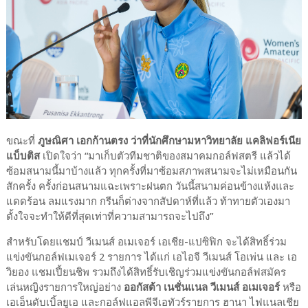
ขณะที่
ภูษณิศา เอกก้านตรง ว่าที่นักศึกษามหาวิทยาลัย แคลิฟอร์เนีย
แบ็บติส
เปิดใจว่า “มาเก็บตัวทีมชาติของสมาคมกอล์ฟสตรี แล้วได้
ซ้อมสนามนี้มาบ้างแล้ว ทุกครั้งที่มาซ้อมสภาพสนามจะไม่เหมือนกัน
สักครั้ง ครั้งก่อนสนามแฉะเพราะฝนตก วันนี้สนามค่อนข้างแห้งและ
แดดร้อน ลมแรงมาก กรีนก็ต่างจากสัปดาห์ที่แล้ว ท้าทายตัวเองมา
ตั้งใจจะทำให้ดีที่สุดเท่าที่ความสามารถจะไปถึง”
สำหรับโดยแชมป์ วีเมนส์ อเมเจอร์ เอเชีย-แปซิฟิก จะได้สิทธิ์ร่วม
แข่งขันกอล์ฟเมเจอร์ 2 รายการ ได้แก่ เอไอจี วีเมนส์ โอเพ่น และ เอ
วิยอง แชมเปี้ยนชิพ รวมถึงได้สิทธิ์รับเชิญร่วมแข่งขันกอล์ฟสมัคร
เล่นหญิงรายการใหญ่อย่าง
ออกัสต้า เนชั่นแนล วีเมนส์ อเมเจอร์
หรือ
เอเอ็นดับเบิ้ลยูเอ และกอล์ฟแอลพีจีเอทัวร์รายการ ฮานา ไฟแนลเชีย