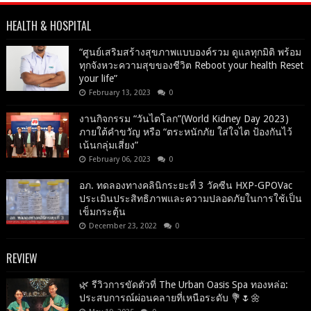
HEALTH & HOSPITAL
“ศูนย์เสริมสร้างสุขภาพแบบองค์รวม ดูแลทุกมิติ พร้อม
ทุกจังหวะความสุขของชีวิต Reboot your health Reset
your life”
February 13, 2023
0
งานกิจกรรม “วันไตโลก”(World Kidney Day 2023)
ภายใต้คำขวัญ หรือ “ตระหนักภัย ใส่ใจไต ป้องกันไว้
เน้นกลุ่มเสี่ยง”
February 06, 2023
0
อภ. ทดลองทางคลินิกระยะที่ 3 วัคซีน HXP-GPOVac
ประเมินประสิทธิภาพและความปลอดภัยในการใช้เป็น
เข็มกระตุ้น
December 23, 2022
0
REVIEW
🌿 รีวิวการขัดตัวที่ The Urban Oasis Spa ทองหล่อ:
ประสบการณ์ผ่อนคลายที่เหนือระดับ 💐🌷🌼