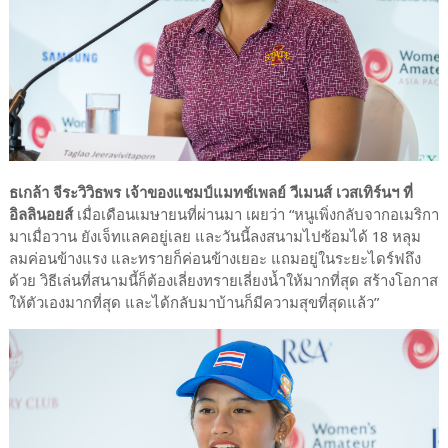
ธเกล้า จีระวิวิธพร เจ้าของแชมป์แมทช์เพลย์ วีเมนส์ เวสเทิร์นฯ ที่
อิลลินอยส์
เมื่อเดือนเมษายนที่ผ่านมา เผยว่า “หนูเพิ่งกลับจากอเมริกา
มาเมื่อวาน ยังเจ็ทแลคอยู่เลย และวันนี้ลงสนามไปซ้อมได้ 18 หลุม
ลมค่อนข้างแรง และทรายก็ค่อนข้างเยอะ แถมอยู่ในระยะไดร์ฟถึง
ด้วย วิธีเล่นที่สนามนี้ก็ต้องเลี่ยงทรายเลี่ยงน้ำให้มากที่สุด สร้างโอกาส
ให้ตัวเองมากที่สุด และได้กลับมาบ้านก็มีความสุขที่สุดแล้ว”