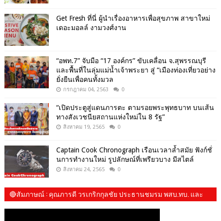
Get​ Fresh​ ที่นี่ ผู้นำเรื่องอาหารเพื่อสุขภาพ​ สาขาใหม่
เดอะมอลล์ งามวงศ์งาน
“อพท.7” จับมือ “17 องค์กร” ขับเคลื่อน จ.สุพรรณบุรี
และพื้นที่ในลุ่มแม่น้ำเจ้าพระยา สู่ “เมืองท่องเที่ยวอย่าง
ยั่งยืนเพื่อคนทั้งมวล
กรกฎาคม 04, 2563
0
“เปิดประตูสู่แดนภารตะ ตามรอยพระพุทธบาท บนเส้น
ทางสังเวชนียสถานแห่งใหม่ใน 8 รัฐ”
สิงหาคม 19, 2565
0
Captain Cook Chronograph เรือนเวลาล้ำสมัย ฟังก์ชั่
นการทำงานใหม่ รูปลักษณ์ที่เพรียวบาง มีสไตล์
สิงหาคม 24, 2565
0
🔴สัมภาษณ์​ : คุณภารดี วรเกริกกุลชัย ประธานชมรม พสบ.ทบ. และ​
น้องปันปัน