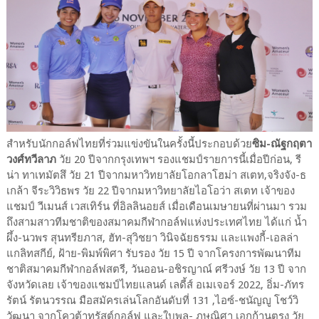
สำหรับนักกอล์ฟไทยที่ร่วมแข่งขันในครั้งนี้ประกอบด้วย
ซิม-ณัฐกฤตา
วงศ์ทวีลาภ
วัย 20 ปีจากกรุงเทพฯ รองแชมป์รายการนี้เมื่อปีก่อน, รี
น่า ทาเทมัตสึ วัย 21 ปีจากมหาวิทยาลัยโอกลาโฮม่า สเตท,จริงจัง-ธ
เกล้า จีระวิวิธพร วัย 22 ปีจากมหาวิทยาลัยไอโอว่า สเตท เจ้าของ
แชมป์ วีเมนส์ เวสเทิร์น ที่อิลลินอยส์ เมื่อเดือนเมษายนที่ผ่านมา รวม
ถึงสามสาวทีมชาติของสมาคมกีฬากอล์ฟแห่งประเทศไทย ได้แก่ น้ำ
ผึ้ง-นวพร สุนทรียภาส, ฮัท-สุวิชยา วินิจฉัยธรรม และแพงกี้-เอลล่า
แกลิทสกีย์, ฝ้าย-พิมพ์พิศา รับรอง วัย 15 ปี จากโครงการพัฒนาทีม
ชาติสมาคมกีฬากอล์ฟสตรี, วันออน-อชิรญาณ์ ศรีวงษ์ วัย 13 ปี จาก
จังหวัดเลย เจ้าของแชมป์ไทยแลนด์ เลดี้ส์ อเมเจอร์ 2022, อิ่ม-ภัทร
รัตน์ รัตนวรรณ มือสมัครเล่นโลกอันดับที่ 131 ,ไอซ์-ชนัญญู โชว์วิ
วัฒนา จากโควต้าทรัสต์กอล์ฟ และใบพลู- ภูษณิศา เอกก้านตรง วัย