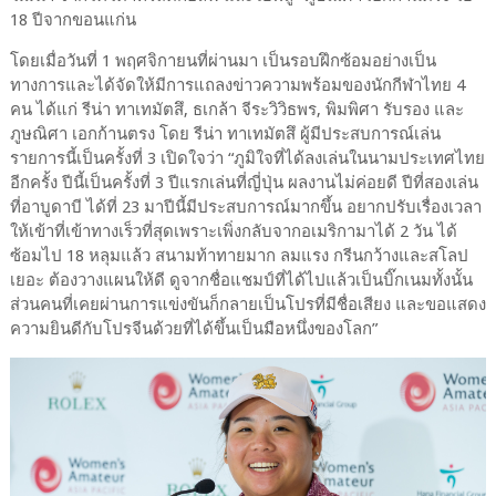
18 ปีจากขอนแก่น
โดยเมื่อวันที่ 1 พฤศจิกายนที่ผ่านมา เป็นรอบฝึกซ้อมอย่างเป็น
ทางการและได้จัดให้มีการแถลงข่าวความพร้อมของนักกีฬาไทย 4
คน ได้แก่ รีน่า ทาเทมัตสึ, ธเกล้า จีระวิวิธพร, พิมพิศา รับรอง และ
ภูษณิศา เอกก้านตรง โดย รีน่า ทาเทมัตสึ ผู้มีประสบการณ์เล่น
รายการนี้เป็นครั้งที่ 3 เปิดใจว่า “ภูมิใจที่ได้ลงเล่นในนามประเทศไทย
อีกครั้ง ปีนี้เป็นครั้งที่ 3 ปีแรกเล่นที่ญี่ปุ่น ผลงานไม่ค่อยดี ปีที่สองเล่น
ที่อาบูดาบี ได้ที่ 23 มาปีนี้มีประสบการณ์มากขึ้น อยากปรับเรื่องเวลา
ให้เข้าที่เข้าทางเร็วที่สุดเพราะเพิ่งกลับจากอเมริกามาได้ 2 วัน ได้
ซ้อมไป 18 หลุมแล้ว สนามท้าทายมาก ลมแรง กรีนกว้างและสโลป
เยอะ ต้องวางแผนให้ดี ดูจากชื่อแชมป์ที่ได้ไปแล้วเป็นบิ๊กเนมทั้งนั้น
ส่วนคนที่เคยผ่านการแข่งขันก็กลายเป็นโปรที่มีชื่อเสียง และขอแสดง
ความยินดีกับโปรจีนด้วยที่ได้ขึ้นเป็นมือหนึ่งของโลก”