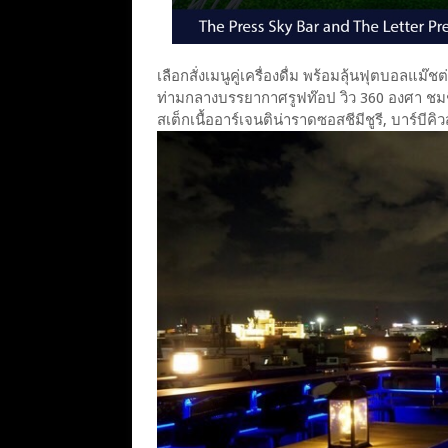
เลือกสั่งเมนูคู่เครื่องดื่ม พร้อมลุ้นฟุตบอลแม๊
ท่ามกลางบรรยากาศรูฟท๊อป วิว 360 องศา ชมชิล
สเต็กเนื้ออาร์เจนติน่าราดซอสชีมีชูรี, บาร์บีคิ