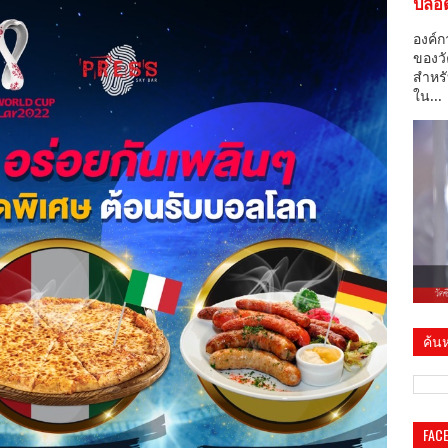
ปลอด
องค์ก
ของวั
สำหรั
ใน...
ค้นห
FAC