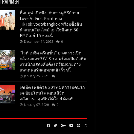
RTRAINMENT
ท็อปมูฟ เปิดซิง! กับการดูซีรีส์วาย
Love At First Paint ทาง
TikTok:voqtvbangkok พร้อมซื้อสิน
ค้าแบบเรียลไทม์ เอาใจขีดสุด 60
EP.ดีเดย์ 15 ธ.ค.นี้
December 14, 2022
0
“ไวท์ เมจิค ครีเอชั่น” บวงสรวงเปิด
กล้องละครซีรีส์ 3 รส พร้อมเปิดตัวทีม
งานนักแสดงคับคั่ง เตรียมฉายทาง
แพลตฟอร์มดอทเพลย์ เร็วๆนี้
January 25, 2021
0
เคเม็ต เฟสติวัล 2019 มหกรรมคนรัก
เค-ป็อปโดนใจ คอนเสิร์ต
อลังการ...สุดฟินได้ใจ 4 ด้อม!!
January 07, 2020
0