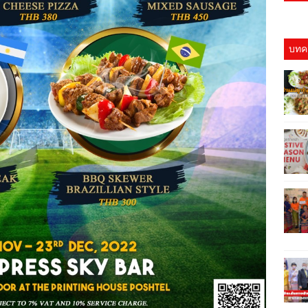
บทคว
ค