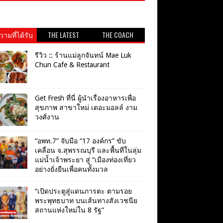
ามที่ได้รับ
THE LATEST
THE COACH
วามนิยม
รีวิว :: ร้านแม่ลูกจันทน์ Mae Luk
Chun Cafe & Restaurant
Get​ Fresh​ ที่นี่ ผู้นำเรื่องอาหารเพื่อ
สุขภาพ​ สาขาใหม่ เดอะมอลล์ งาม
วงศ์งาน
“อพท.7” จับมือ “17 องค์กร” ขับ
เคลื่อน จ.สุพรรณบุรี และพื้นที่ในลุ่ม
แม่น้ำเจ้าพระยา สู่ “เมืองท่องเที่ยว
อย่างยั่งยืนเพื่อคนทั้งมวล
“เปิดประตูสู่แดนภารตะ ตามรอย
พระพุทธบาท บนเส้นทางสังเวชนีย
สถานแห่งใหม่ใน 8 รัฐ”