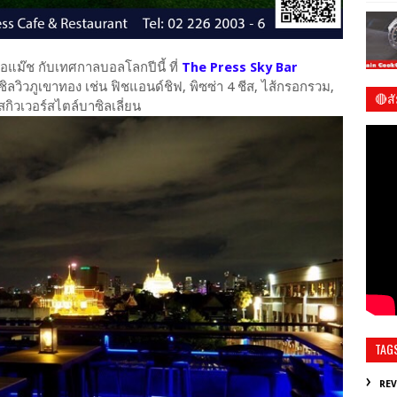
ชต่อแม๊ช กับเทศกาลบอลโลกปีนี้ ที่
The Press Sky Bar
วิวภูเขาทอง เช่น ฟิชแอนด์ชิฟ, พิซซ่า 4 ชีส, ไส้กรอกรวม,
🔴ส
วสกิวเวอร์สไตล์บาซิลเลี่ยน
ชมร
TAG
RE