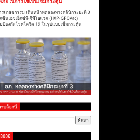
ภัยในการใช้เป็นเข็มกระตุ้น
ารเภสัชกรรม เดินหน้าทดลองทางคลินิกระยะที่ 3
คซีนเอชเอ็กซ์พี-จีพีโอแวค (HXP-GPOVac)
บป้องกันโรคโควิด 19 ในรูปแบบเข็มกระตุ้น
าบล็อกนี้
EBOOK