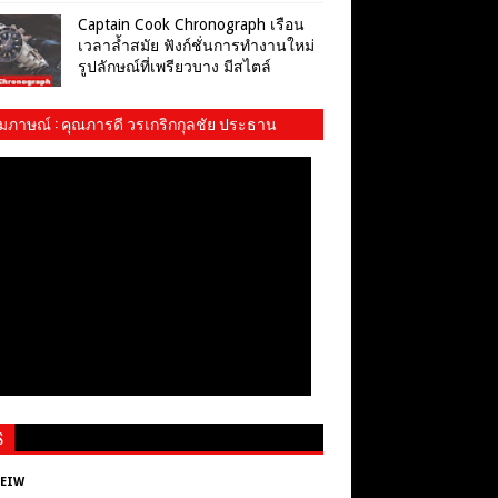
Captain Cook Chronograph เรือน
เวลาล้ำสมัย ฟังก์ชั่นการทำงานใหม่
รูปลักษณ์ที่เพรียวบาง มีสไตล์
ัมภาษณ์​ : คุณภารดี วรเกริกกุลชัย ประธาน
ม พสบ.ทบ. และ​ น้องปันปัน
S
VEIW