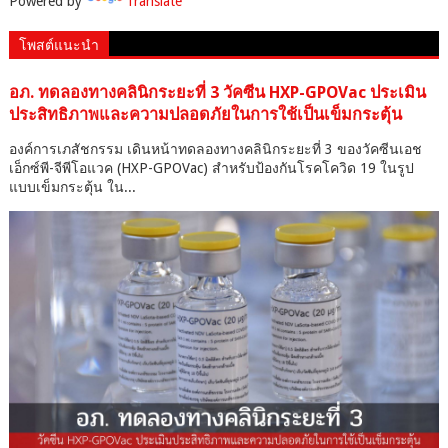
Powered by
Translate
โพสต์แนะนำ
อภ. ทดลองทางคลินิกระยะที่ 3 วัคซีน HXP-GPOVac ประเมิน
ประสิทธิภาพและความปลอดภัยในการใช้เป็นเข็มกระตุ้น
องค์การเภสัชกรรม เดินหน้าทดลองทางคลินิกระยะที่ 3 ของวัคซีนเอช
เอ็กซ์พี-จีพีโอแวค (HXP-GPOVac) สำหรับป้องกันโรคโควิด 19 ในรูป
แบบเข็มกระตุ้น ใน...