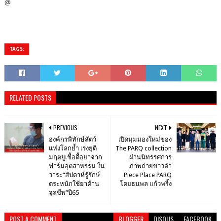
@
TAGS:
RELATED POSTS
PREVIOUS
NEXT
องค์กรพิทักษ์สัตว์
เปิดมุมมองใหม่ของ
แห่งโลกย้ำ เร่งยุติ
The PARQ collection
มฤตยูเชื้อดื้อยาจาก
ผ่านนิทรรศการ
ฟาร์มอุตสาหรรม ใน
ภาพถ่ายขาวดำ
วาระ“สัปดาห์รู้รักษ์
Piece Place PARQ
ตระหนักใช้ยาต้าน
โดยธนพล แก้วพริ้ง
จุลชีพ”ปี65
POST A COMMENT
BLOGGER
DISQUS
FACEBOOK