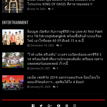
โปรแกรม KING OF OASIS ที่สาขาทองหล่อ !!
July 14, 2022
0
ENTERTRAINMENT
ท็อปมูฟ เปิดซิง! กับการดูซีรีส์วาย Love At First Paint
ทาง TikTok:voqtvbangkok พร้อมซื้อสินค้าแบบเรียล
ไทม์ เอาใจขีดสุด 60 EP.ดีเดย์ 15 ธ.ค.นี้
December 14, 2022
0
“ไวท์ เมจิค ครีเอชั่น” บวงสรวงเปิดกล้องละครซีรีส์ 3
รส พร้อมเปิดตัวทีมงานนักแสดงคับคั่ง เตรียมฉายทาง
แพลตฟอร์มดอทเพลย์ เร็วๆนี้
January 25, 2021
0
เคเม็ต เฟสติวัล 2019 มหกรรมคนรักเค-ป็อปโดนใจ
คอนเสิร์ตอลังการ...สุดฟินได้ใจ 4 ด้อม!!
January 07, 2020
0