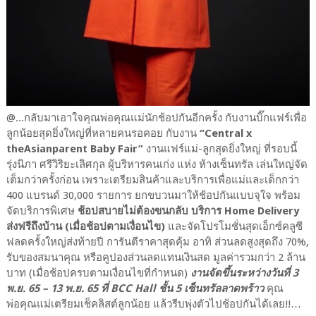
@...กลับมาเอาใจคุณพ่อคุณแม่นักช้อปกันอีกครั้ง กับงานบิ๊กแฟร์เพื่อ
ลูกน้อยสุดยิ่งใหญ่ที่หลายคนรอคอย กับงาน
“Central x
theAsianparent Baby Fair”
งานแฟร์แม่-ลูกสุดยิ่งใหญ่ ที่รอบนี้
รุ่งนิภา ศรีวิริยะเลิศกุล ผู้บริหารคนเก่ง แห่ง ห้างเซ็นทรัล เล่นใหญ่จัด
เต็มกว่าครั้งก่อน เพราะเตรียมสินค้าและบริการเพื่อแม่และเด็กกว่า
400 แบรนด์ 30,000 รายการ ยกขบวนมาให้ช้อปกันแบบจุใจ พร้อม
จัดบริการพิเศษ
ช้อปสบายไม่ต้องขนกลับ บริการ Home Delivery
ส่งฟรีถึงบ้าน (เมื่อช้อปตามเงื่อนไข)
และจัดโปรโมชั่นสุดเอ็กซ์คลูซี
ฟลดครั้งใหญ่ส่งท้ายปี การันตีราคาสุดคุ้ม อาทิ ส่วนลดสูงสุดถึง 70%,
รับของสมนาคุณ หรือคูปองส่วนลดแทนเงินสด มูลค่ารวมกว่า 2 ล้าน
บาท (เมื่อช้อปครบตามเงื่อนไขที่กำหนด)
งานจัดขึ้นระหว่างวันที่ 3
พ.ย. 65 – 13 พ.ย. 65 ที่ BCC Hall ชั้น 5 เซ็นทรัลลาดพร้าว
คุณ
พ่อคุณแม่เตรียมเช็คลิสต์ลูกน้อย แล้วรีบพุ่งตัวไปช้อปกันได้เลย!!…