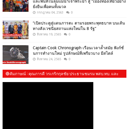
และพื้นที่ในลุ่มแม่น้ำเจ้าพระยา สู่ “เมืองท่องเที่ยวอย่าง
ยั่งยืนเพื่อคนทั้งมวล
กรกฎาคม 04, 2563
0
“เปิดประตูสู่แดนภารตะ ตามรอยพระพุทธบาท บนเส้น
ทางสังเวชนียสถานแห่งใหม่ใน 8 รัฐ”
สิงหาคม 19, 2565
0
Captain Cook Chronograph เรือนเวลาล้ำสมัย ฟังก์ชั่
นการทำงานใหม่ รูปลักษณ์ที่เพรียวบาง มีสไตล์
สิงหาคม 24, 2565
0
🔴สัมภาษณ์​ : คุณภารดี วรเกริกกุลชัย ประธานชมรม พสบ.ทบ. และ​
น้องปันปัน