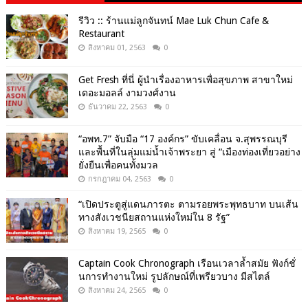
นิยม
รีวิว :: ร้านแม่ลูกจันทน์ Mae Luk Chun Cafe &
Restaurant
สิงหาคม 01, 2563
0
Get​ Fresh​ ที่นี่ ผู้นำเรื่องอาหารเพื่อสุขภาพ​ สาขาใหม่
เดอะมอลล์ งามวงศ์งาน
ธันวาคม 22, 2563
0
“อพท.7” จับมือ “17 องค์กร” ขับเคลื่อน จ.สุพรรณบุรี
และพื้นที่ในลุ่มแม่น้ำเจ้าพระยา สู่ “เมืองท่องเที่ยวอย่าง
ยั่งยืนเพื่อคนทั้งมวล
กรกฎาคม 04, 2563
0
“เปิดประตูสู่แดนภารตะ ตามรอยพระพุทธบาท บนเส้น
ทางสังเวชนียสถานแห่งใหม่ใน 8 รัฐ”
สิงหาคม 19, 2565
0
Captain Cook Chronograph เรือนเวลาล้ำสมัย ฟังก์ชั่
นการทำงานใหม่ รูปลักษณ์ที่เพรียวบาง มีสไตล์
สิงหาคม 24, 2565
0