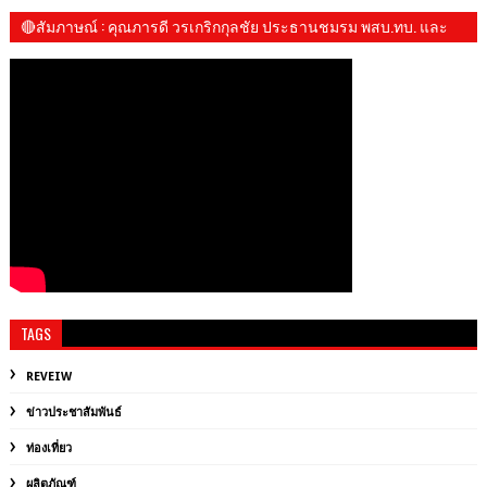
🔴สัมภาษณ์​ : คุณภารดี วรเกริกกุลชัย ประธานชมรม พสบ.ทบ. และ​
น้องปันปัน
TAGS
REVEIW
ข่าวประชาสัมพันธ์
ท่องเที่ยว
ผลิตภัณฑ์