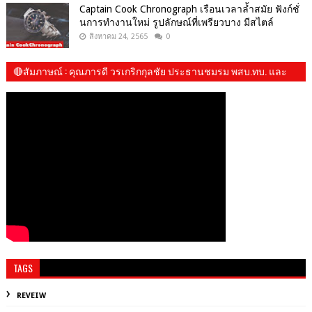
Captain Cook Chronograph เรือนเวลาล้ำสมัย ฟังก์ชั่
นการทำงานใหม่ รูปลักษณ์ที่เพรียวบาง มีสไตล์
สิงหาคม 24, 2565
0
🔴สัมภาษณ์​ : คุณภารดี วรเกริกกุลชัย ประธานชมรม พสบ.ทบ. และ​
น้องปันปัน
TAGS
REVEIW