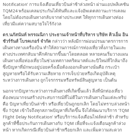
Notification’ การแจ้งเตือนเที่ยวบินล่าช้าล่วงหน้า ผ่านแอปพลิเคชัน
TQM24 พร้อมเคลมประกันได้ทันทีและแจ้งอัพเดตสถานะการเคลม
โดยไม่ต้องรอเดินทางกลับจากต่างประเทศ ให้ทุกการเดินทางท่อง
เที่ยวมีแต่ความสบายใจไร้กังวล
ดร.นภัสนันท์ พรรณนิภา ประธานเจ้าหน้าที่บริหาร บริษัท คิวเอ็ม อิน
ชัวร์รันส์ โบรคเกอร์ จำกัด
กล่าวว่า หลังมีการผ่อนปรนมาตรการการ
เดินทางทางเครื่องบิน ทำให้สถานการณ์การท่องเที่ยวทั้งภายในและ
ต่างประเทศกลับมาคึกคักมากขึ้นมาโดยตลอด หลายคนเริ่มวางแผน
เดินทางเพื่อท่องเที่ยวในช่วงเทศกาลคริตมาสต์และปีใหม่ที่ใกล้มาถึง
ซึ่งปัญหาที่มักพบอยู่บ่อยครั้งเมื่อต้องออกเดินทางนั่นคือ กระเป๋า
สูญหายหรือได้รับความเสียหาย การเจ็บป่วยหรือเกิดอุบัติเหตุ
ระหว่างการเดินทาง ถูกโจรกรรมหรือทรัพย์สินสูญหาย เป็นต้น
นอกจากปัญหาระหว่างการเดินทางที่เกิดขึ้นแล้ว สิ่งที่นักท่องเที่ยว
ต้องพบมากจนสร้างประสบการณ์ที่ไม่ดีในการเดินทางในแต่ละทริป
คือ ปัญหาเที่ยวบินล่าช้า หรือเที่ยวบินถูกยกเลิก โดยไม่ทราบล่วงหน้า
ซึ่ง TQM เข้าใจถึงทุกสภาพปัญหาที่เกิดขึ้น จึงได้พัฒนาบริการ ‘TQM
Flight Delay Notification’ หรือบริการแจ้งเตือนไฟล์ทล่าช้า สำหรับ
ลูกค้าที่ซื้อประกันการเดินทางกับ TQM เพื่อที่จะแจ้งเตือนลูกค้าล่วง
หน้า หากเกิดกรณีเที่ยวบินล่าช้าหรือยกเลิก และเพิ่มความสะดวก