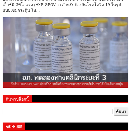
เอ็กซ์พี-จีพีโอแวค (HXP-GPOVac) สำหรับป้องกันโรคโควิด 19 ในรูป
แบบเข็มกระตุ้น ใน...
ค้นหาบล็อกนี้
FACEBOOK