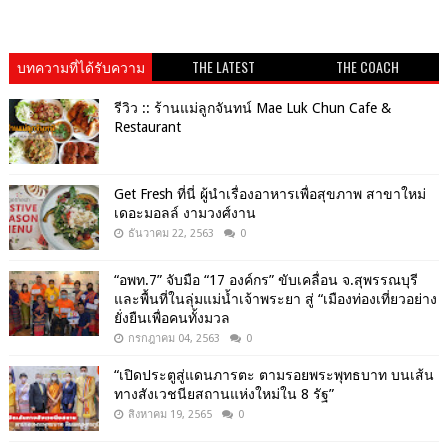
บทความที่ได้รับความ
THE LATEST
THE COACH
นิยม
รีวิว :: ร้านแม่ลูกจันทน์ Mae Luk Chun Cafe &
Restaurant
Get​ Fresh​ ที่นี่ ผู้นำเรื่องอาหารเพื่อสุขภาพ​ สาขาใหม่
เดอะมอลล์ งามวงศ์งาน
ธันวาคม 22, 2563
0
“อพท.7” จับมือ “17 องค์กร” ขับเคลื่อน จ.สุพรรณบุรี
และพื้นที่ในลุ่มแม่น้ำเจ้าพระยา สู่ “เมืองท่องเที่ยวอย่าง
ยั่งยืนเพื่อคนทั้งมวล
กรกฎาคม 04, 2563
0
“เปิดประตูสู่แดนภารตะ ตามรอยพระพุทธบาท บนเส้น
ทางสังเวชนียสถานแห่งใหม่ใน 8 รัฐ”
สิงหาคม 19, 2565
0