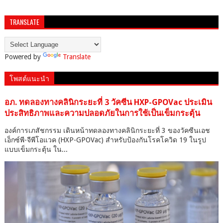
TRANSLATE
Powered by
Translate
โพสต์แนะนำ
อภ. ทดลองทางคลินิกระยะที่ 3 วัคซีน HXP-GPOVac ประเมิน
ประสิทธิภาพและความปลอดภัยในการใช้เป็นเข็มกระตุ้น
องค์การเภสัชกรรม เดินหน้าทดลองทางคลินิกระยะที่ 3 ของวัคซีนเอช
เอ็กซ์พี-จีพีโอแวค (HXP-GPOVac) สำหรับป้องกันโรคโควิด 19 ในรูป
แบบเข็มกระตุ้น ใน...