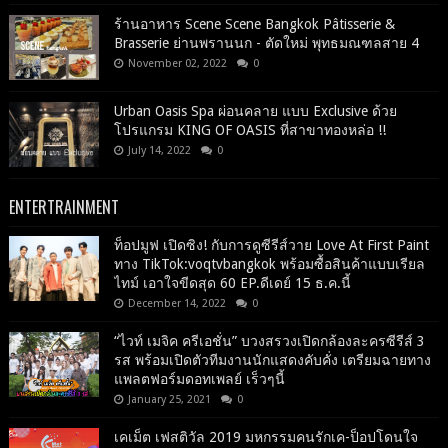
ร้านอาหาร Scene Scene Bangkok Pâtisserie &
Brasserie ย่านพรานนก - ตัดใหม่ พุทธมณฑลสาย 4
November 02, 2022
0
Urban Oasis Spa ผ่อนคลาย แบบ Exclusive ด้วย
โปรแกรม KING OF OASIS ที่สาขาทองหล่อ !!
July 14, 2022
0
ENTERTRAINMENT
ท็อปมูฟ เปิดซิง! กับการดูซีรีส์วาย Love At First Paint
ทาง TikTok:voqtvbangkok พร้อมซื้อสินค้าแบบเรียล
ไทม์ เอาใจขีดสุด 60 EP.ดีเดย์ 15 ธ.ค.นี้
December 14, 2022
0
“ไวท์ เมจิค ครีเอชั่น” บวงสรวงเปิดกล้องละครซีรีส์ 3
รส พร้อมเปิดตัวทีมงานนักแสดงคับคั่ง เตรียมฉายทาง
แพลตฟอร์มดอทเพลย์ เร็วๆนี้
January 25, 2021
0
เคเม็ต เฟสติวัล 2019 มหกรรมคนรักเค-ป็อปโดนใจ