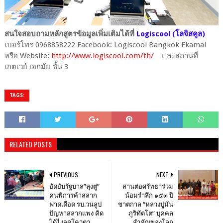
สนใจสอบถามหลักสูตรข้อมูลเพิ่มเติมได้ที่
Logiscool (โลจิสคูล)
เบอร์โทร 0968858222 Facebook: Logiscool Bangkok Ekamai
หรือ Website:
http://www.logiscool.com/th/
และสถานที่
เกตเวย์ เอกมัย ชั้น 3
TAGS:
RELATED POSTS
PREVIOUS
NEXT
อัดยับรัฐบาล”ลุงตู่”
สานต่อศรัทธาร่วม
คนพิการค้าสลาก
น้อมรำลึก ๑๕๓ ปี
ฟาดเดือด รบ.วนลูป
ชาตกาล “หลวงปู่มั่น
ปัญหาสลากแพง คิด
ภูริทัตโต” บุคคล
ได้ไงลดโควตา
สำคัญของโลก