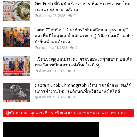
Get​ Fresh​ ที่นี่ ผู้นำเรื่องอาหารเพื่อสุขภาพ​ สาขาใหม่
เดอะมอลล์ งามวงศ์งาน
ธันวาคม 22, 2563
0
“อพท.7” จับมือ “17 องค์กร” ขับเคลื่อน จ.สุพรรณบุรี
และพื้นที่ในลุ่มแม่น้ำเจ้าพระยา สู่ “เมืองท่องเที่ยวอย่าง
ยั่งยืนเพื่อคนทั้งมวล
กรกฎาคม 04, 2563
0
“เปิดประตูสู่แดนภารตะ ตามรอยพระพุทธบาท บนเส้น
ทางสังเวชนียสถานแห่งใหม่ใน 8 รัฐ”
สิงหาคม 19, 2565
0
Captain Cook Chronograph เรือนเวลาล้ำสมัย ฟังก์ชั่
นการทำงานใหม่ รูปลักษณ์ที่เพรียวบาง มีสไตล์
สิงหาคม 24, 2565
0
🔴สัมภาษณ์​ : คุณภารดี วรเกริกกุลชัย ประธานชมรม พสบ.ทบ. และ​
น้องปันปัน