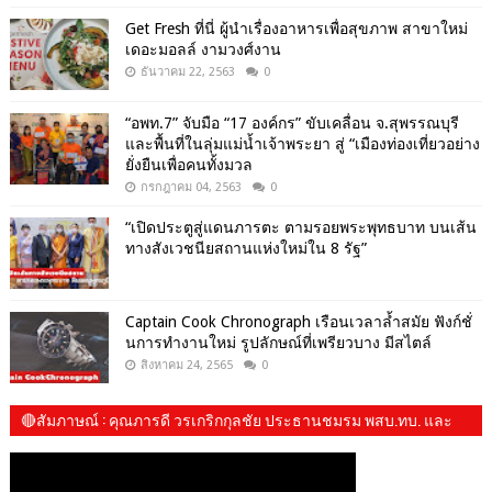
Get​ Fresh​ ที่นี่ ผู้นำเรื่องอาหารเพื่อสุขภาพ​ สาขาใหม่
เดอะมอลล์ งามวงศ์งาน
ธันวาคม 22, 2563
0
“อพท.7” จับมือ “17 องค์กร” ขับเคลื่อน จ.สุพรรณบุรี
และพื้นที่ในลุ่มแม่น้ำเจ้าพระยา สู่ “เมืองท่องเที่ยวอย่าง
ยั่งยืนเพื่อคนทั้งมวล
กรกฎาคม 04, 2563
0
“เปิดประตูสู่แดนภารตะ ตามรอยพระพุทธบาท บนเส้น
ทางสังเวชนียสถานแห่งใหม่ใน 8 รัฐ”
Captain Cook Chronograph เรือนเวลาล้ำสมัย ฟังก์ชั่
นการทำงานใหม่ รูปลักษณ์ที่เพรียวบาง มีสไตล์
สิงหาคม 24, 2565
0
🔴สัมภาษณ์​ : คุณภารดี วรเกริกกุลชัย ประธานชมรม พสบ.ทบ. และ​
น้องปันปัน