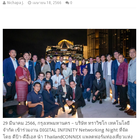
Nichapa J.
เมษายน 18, 2566
0
29 มีนาคม 2566, กรุงเทพมหานคร – บริษัท ทราวิซโก เทคโนโลยี
จำกัด เข้าร่วมงาน DIGITAL INFINITY Networking Night ที่จัด
โดย ดีป้า-ดีอีเอส นำ ThailandCONNEX แพลตฟอร์มท่องเที่ยวแห่ง