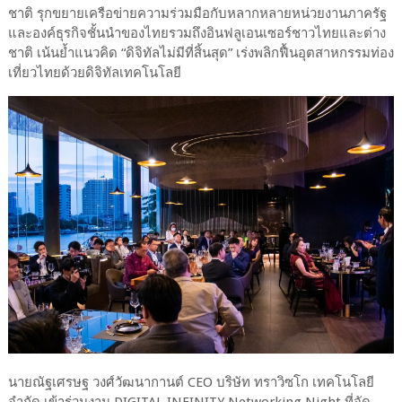
ชาติ รุกขยายเครือข่ายความร่วมมือกับหลากหลายหน่วยงานภาครัฐ
และองค์ธุรกิจชั้นนำของไทยรวมถึงอินฟลูเอนเซอร์ชาวไทยและต่าง
ชาติ เน้นย้ำแนวคิด “ดิจิทัลไม่มีที่สิ้นสุด” เร่งพลิกฟื้นอุตสาหกรรมท่อง
เที่ยวไทยด้วยดิจิทัลเทคโนโลยี
นายณัฐเศรษฐ วงศ์วัฒนากานต์ CEO บริษัท ทราวิซโก เทคโนโลยี
จำกัด เข้าร่วมงาน DIGITAL INFINITY Networking Night ที่จัด