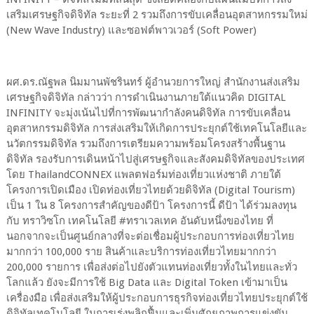
เสริมเศรษฐกิจดิจิทัล ระยะที่ 2 รวมถึงการขับเคลื่อนอุตสาหกรรมใหม่
(New Wave Industry) และซอฟต์พาวเวอร์ (Soft Power)
ผศ.ดร.ณัฐพล นิมมานพัชรินทร์ ผู้อำนวยการใหญ่ สำนักงานส่งเสริม
เศรษฐกิจดิจิทัล กล่าวว่า การดำเนินงานภายใต้แนวคิด DIGITAL
INFINITY จะมุ่งเน้นไปที่การพัฒนากำลังคนดิจิทัล การขับเคลื่อน
อุตสาหกรรมดิจิทัล การส่งเสริมให้เกิดการประยุกต์ใช้เทคโนโลยีและ
นวัตกรรมดิจิทัล รวมถึงการเตรียมความพร้อมโครงสร้างพื้นฐาน
ดิจิทัล รองรับการเดินหน้าไปสู่เศรษฐกิจและสังคมดิจิทัลของประเทศ
โดย ThailandCONNEX แพลตฟอร์มท่องเที่ยวแห่งชาติ ภายใต้
โครงการเปิดเมือง เปิดท่องเที่ยวไทยด้วยดิจิทัล (Digital Tourism)
เป็น 1 ใน 8 โครงการสำคัญของดีป้า โครงการนี้ ดีป้า ได้ร่วมลงทุน
กับ ทราวิซโก เทคโนโลยี #ทราเวลเทค อันดับหนึ่งของไทย ที่
นอกจากจะเป็นศูนย์กลางที่จะต่อเชื่อมผู้ประกอบการท่องเที่ยวไทย
มากกว่า 100,000 ราย สินค้าและบริการท่องเที่ยวไทยมากกว่า
200,000 รายการ เพื่อส่งต่อไปยังตัวแทนท่องเที่ยวทั้งในไทยและทั่ว
โลกแล้ว ยังจะมีการใช้ Big Data และ Digital Token เข้ามาเป็น
เครื่องมือ เพื่อส่งเสริมให้ผู้ประกอบการธุรกิจท่องเที่ยวไทยประยุกต์ใช้
ดิจิทัลเทคโนโลยี ในการเร่งพลิกฟื้นและเพิ่มศักยภาพการแข่งขัน