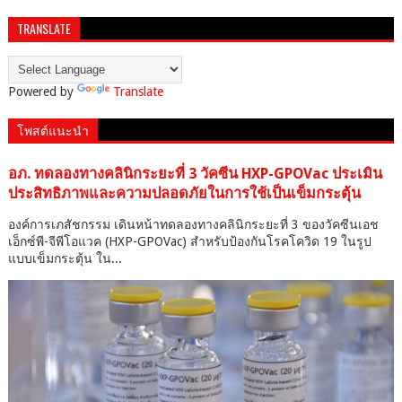
TRANSLATE
Powered by
Translate
โพสต์แนะนำ
อภ. ทดลองทางคลินิกระยะที่ 3 วัคซีน HXP-GPOVac ประเมิน
ประสิทธิภาพและความปลอดภัยในการใช้เป็นเข็มกระตุ้น
องค์การเภสัชกรรม เดินหน้าทดลองทางคลินิกระยะที่ 3 ของวัคซีนเอช
เอ็กซ์พี-จีพีโอแวค (HXP-GPOVac) สำหรับป้องกันโรคโควิด 19 ในรูป
แบบเข็มกระตุ้น ใน...