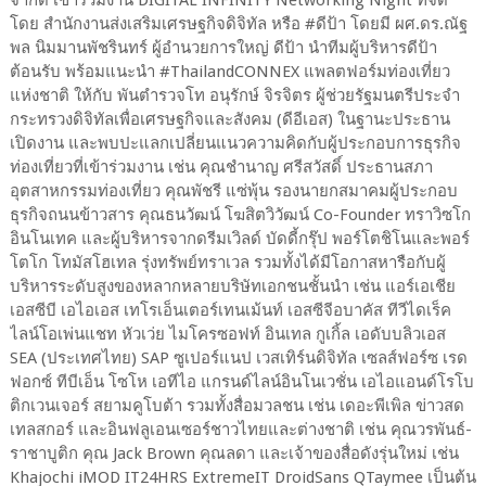
โดย สำนักงานส่งเสริมเศรษฐกิจดิจิทัล หรือ #ดีป้า โดยมี ผศ.ดร.ณัฐ
พล นิมมานพัชรินทร์ ผู้อำนวยการใหญ่ ดีป้า นำทีมผู้บริหารดีป้า
ต้อนรับ พร้อมแนะนำ #ThailandCONNEX แพลตฟอร์มท่องเที่ยว
แห่งชาติ ให้กับ พันตำรวจโท อนุรักษ์ จิรจิตร ผู้ช่วยรัฐมนตรีประจำ
กระทรวงดิจิทัลเพื่อเศรษฐกิจและสังคม (ดีอีเอส) ในฐานะประธาน
เปิดงาน และพบปะแลกเปลี่ยนแนวความคิดกับผู้ประกอบการธุรกิจ
ท่องเที่ยวที่เข้าร่วมงาน เช่น คุณชำนาญ ศรีสวัสดิ์ ประธานสภา
อุตสาหกรรมท่องเที่ยว คุณพัชรี แซ่พุ้น รองนายกสมาคมผู้ประกอบ
ธุรกิจถนนข้าวสาร คุณธนวัฒน์ โฆสิตวิวัฒน์ Co-Founder ทราวิซโก
อินโนเทค และผู้บริหารจากดรีมเวิลด์ บัดดี้กรุ๊ป พอร์โตชิโนและพอร์
โตโก โทมัสโฮเทล รุ่งทรัพย์ทราเวล รวมทั้งได้มีโอกาสหารือกับผู้
บริหารระดับสูงของหลากหลายบริษัทเอกชนชั้นนำ เช่น แอร์เอเชีย
เอสซีบี เอไอเอส เทโรเอ็นเตอร์เทนเม้นท์ เอสซีจีอบาคัส ทีวีไดเร็ค
ไลน์โอเพ่นแชท หัวเว่ย ไมโครซอฟท์ อินเทล กูเกิ้ล เอดับบลิวเอส
SEA (ประเทศไทย) SAP ซูเปอร์แนป เวสเทิร์นดิจิทัล เซลส์ฟอร์ซ เรด
ฟอกซ์ ทีบีเอ็น โซโห เอทีไอ แกรนด์ไลน์อินโนเวชั่น เอไอแอนด์โรโบ
ติกเวนเจอร์ สยามคูโบต้า รวมทั้งสื่อมวลชน เช่น เดอะพีเพิล ข่าวสด
เทลสกอร์ และอินฟลูเอนเซอร์ชาวไทยและต่างชาติ เช่น คุณวรพันธ์-
ราชาบูติก คุณ Jack Brown คุณลดา และเจ้าของสื่อดังรุ่นใหม่ เช่น
Khajochi iMOD IT24HRS ExtremeIT DroidSans QTaymee เป็นต้น