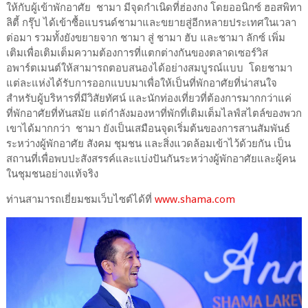
ให้กับผู้เข้าพักอาศัย ชามา มีจุดกำเนิดที่ฮ่องกง โดยออนิกซ์ ฮอสพิทา
ลิตี้ กรุ๊ป ได้เข้าซื้อแบรนด์ชามาและขยายสู่อีกหลายประเทศในเวลา
ต่อมา รวมทั้งยังขยายจาก ชามา สู่ ชามา ฮับ และชามา ลักซ์ เพิ่ม
เติมเพื่อเติมเต็มความต้องการที่แตกต่างกันของตลาดเซอร์วิส
อพาร์ตเมนต์ให้สามารถตอบสนองได้อย่างสมบูรณ์แบบ โดยชามา
แต่ละแห่งได้รับการออกแบบมาเพื่อให้เป็นที่พักอาศัยที่น่าสนใจ
สำหรับผู้บริหารที่มีวิสัยทัศน์ และนักท่องเที่ยวที่ต้องการมากกว่าแค่
ที่พักอาศัยที่ทันสมัย แต่กำลังมองหาที่พักที่เติมเต็มไลฟ์สไตล์ของพวก
เขาได้มากกว่า ชามา ยังเป็นเสมือนจุดเริ่มต้นของการสานสัมพันธ์
ระหว่างผู้พักอาศัย สังคม ชุมชน และสิ่งแวดล้อมเข้าไว้ด้วยกัน เป็น
สถานที่เพื่อพบปะสังสรรค์และแบ่งปันกันระหว่างผู้พักอาศัยและผู้คน
ในชุมชนอย่างแท้จริง
ท่านสามารถเยี่ยมชมเว็บไซต์ได้ที่
www.shama.com