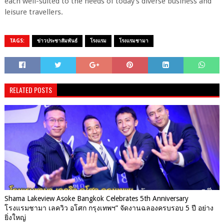
each well-suited to the needs of today's diverse business and
leisure travellers.
TAGS:
ข่าวประชาสัมพันธ์
โรงแรม
โรงแรมชามา
RELATED POSTS
Shama Lakeview Asoke Bangkok Celebrates 5th Anniversary
โรงแรมชามา เลควิว อโศก กรุงเทพฯ” จัดงานฉลองครบรอบ 5 ปี อย่าง
ยิ่งใหญ่