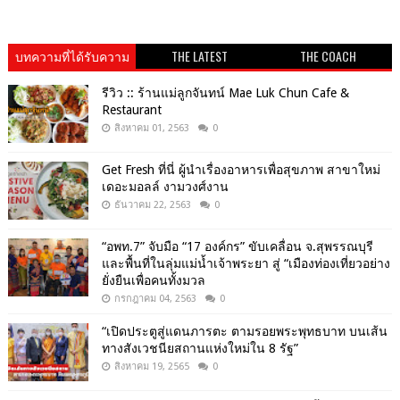
บทความที่ได้รับความ
THE LATEST
THE COACH
นิยม
รีวิว :: ร้านแม่ลูกจันทน์ Mae Luk Chun Cafe &
Restaurant
สิงหาคม 01, 2563
0
Get​ Fresh​ ที่นี่ ผู้นำเรื่องอาหารเพื่อสุขภาพ​ สาขาใหม่
เดอะมอลล์ งามวงศ์งาน
ธันวาคม 22, 2563
0
“อพท.7” จับมือ “17 องค์กร” ขับเคลื่อน จ.สุพรรณบุรี
และพื้นที่ในลุ่มแม่น้ำเจ้าพระยา สู่ “เมืองท่องเที่ยวอย่าง
ยั่งยืนเพื่อคนทั้งมวล
กรกฎาคม 04, 2563
0
“เปิดประตูสู่แดนภารตะ ตามรอยพระพุทธบาท บนเส้น
ทางสังเวชนียสถานแห่งใหม่ใน 8 รัฐ”
สิงหาคม 19, 2565
0