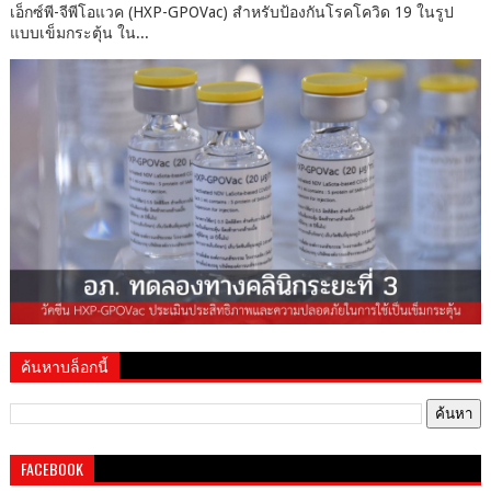
เอ็กซ์พี-จีพีโอแวค (HXP-GPOVac) สำหรับป้องกันโรคโควิด 19 ในรูป
แบบเข็มกระตุ้น ใน...
ค้นหาบล็อกนี้
FACEBOOK