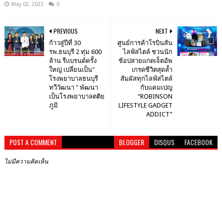
May 02, 2023
0
PREVIOUS
NEXT
ก้าวสู่ปีที่ 30
ศูนย์การค้าโรบินสัน
รพ.ธนบุรี 2 ทุ่ม 600
ไลฟ์สไตล์ ชวนนัก
ล้าน รีแบรนด์ครั้ง
ช้อปสายแกดเจ็ตอัพ
ใหญ่ เปลี่ยนเป็น"
เกรดชีวิตสุดล้ำ
โรงพยาบาลธนบุรี
สัมผัสทุกไลฟ์สไตล์
ทวีวัฒนา " พัฒนา
กับแคมเปญ
เป็นโรงพยาบาลตติย
“ROBINSON
ภูมิ
LIFESTYLE GADGET
ADDICT”
POST A COMMENT
BLOGGER
DISQUS
FACEBOOK
ไม่มีความคิดเห็น