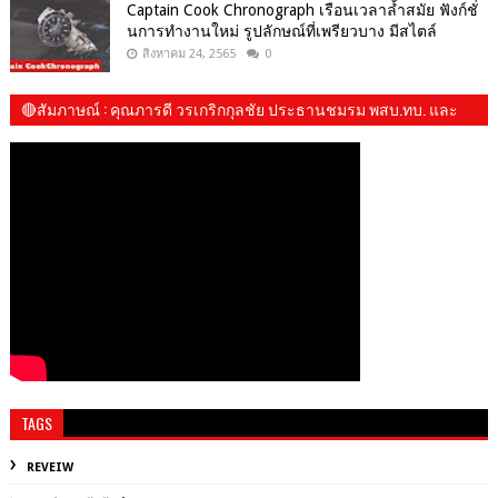
Captain Cook Chronograph เรือนเวลาล้ำสมัย ฟังก์ชั่
นการทำงานใหม่ รูปลักษณ์ที่เพรียวบาง มีสไตล์
สิงหาคม 24, 2565
0
🔴สัมภาษณ์​ : คุณภารดี วรเกริกกุลชัย ประธานชมรม พสบ.ทบ. และ​
น้องปันปัน
TAGS
REVEIW