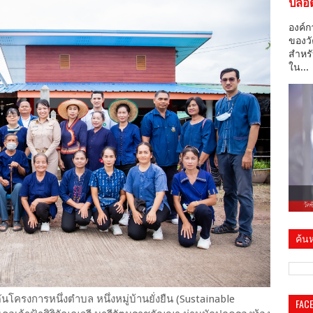
ปลอด
องค์ก
ของวั
สำหรั
ใน...
ค้นห
ครงการหนึ่งตำบล หนึ่งหมู่บ้านยั่งยืน (Sustainable
FAC