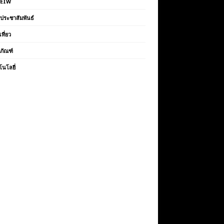
VEIW
วประชาสัมพันธ์
เที่ยว
ตภัณฑ์
โนโลยี่