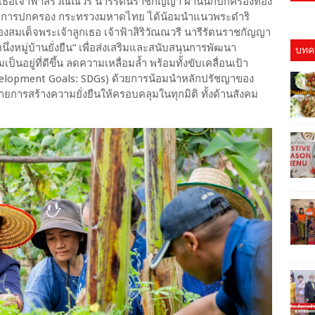
ูกเธอเจ้าฟ้าสิริวัณณวรี นารีรัตนราชกัญญา ผ่านนักปกครองท้อง
วมกรมการปกครอง กระทรวงมหาดไทย ได้น้อมนำแนวพระดำริ
องสมเด็จพระเจ้าลูกเธอ เจ้าฟ้าสิริวัณณวรี นารีรัตนราชกัญญา
่งหมู่บ้านยั่งยืน” เพื่อส่งเสริมและสนับสนุนการพัฒนา
บทคว
อยู่ที่ดีขึ้น ลดความเหลื่อมล้ำ พร้อมทั้งขับเคลื่อนเป้า
ค
evelopment Goals: SDGs) ด้วยการน้อมนำหลักปรัชญาของ
ยการสร้างความยั่งยืนให้ครอบคลุมในทุกมิติ ทั้งด้านสังคม