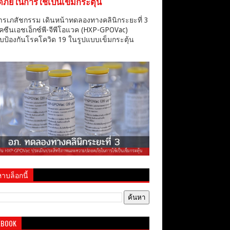
ภัยในการใช้เป็นเข็มกระตุ้น
ารเภสัชกรรม เดินหน้าทดลองทางคลินิกระยะที่ 3
คซีนเอชเอ็กซ์พี-จีพีโอแวค (HXP-GPOVac)
บป้องกันโรคโควิด 19 ในรูปแบบเข็มกระตุ้น
าบล็อกนี้
EBOOK