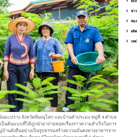
RE
ข่า
ท่อง
ผลิ
เทค
นินมะปราง จังหวัดพิษณุโลก และบ้านคำประมง หมู่ที่ 4 ตำบล
ป็นต้นแบบที่ได้ถูกนำมาถ่ายทอดเรื่องราวความสำเร็จในการ
หมู่บ้านยั่งยืนอย่างเป็นรูปธรรมสร้างความมั่นคงทางอาหารจาก