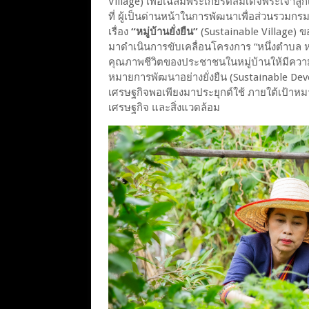
Village) เพื่อเฉลิมพระเกียรติสมเด็จพระเจ้าล
ที่ ผู้เป็นด่านหน้าในการพัฒนาเพื่อส่วนร
เรื่อง
“หมู่บ้านยั่งยืน”
(Sustainable Village) ข
มาดำเนินการขับเคลื่อนโครงการ “หนึ่งตำบล หนึ
คุณภาพชีวิตของประชาชนในหมู่บ้านให้มีความเป็น
หมายการพัฒนาอย่างยั่งยืน (Sustainable D
เศรษฐกิจพอเพียงมาประยุกต์ใช้ ภายใต้เป้าหมา
เศรษฐกิจ และสิ่งแวดล้อม