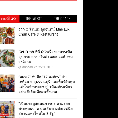
ามที่ได้รับ
THE LATEST
THE COACH
วามนิยม
รีวิว :: ร้านแม่ลูกจันทน์ Mae Luk
Chun Cafe & Restaurant
Get​ Fresh​ ที่นี่ ผู้นำเรื่องอาหารเพื่อ
สุขภาพ​ สาขาใหม่ เดอะมอลล์ งาม
วงศ์งาน
ธันวาคม 22, 2563
0
“อพท.7” จับมือ “17 องค์กร” ขับ
เคลื่อน จ.สุพรรณบุรี และพื้นที่ในลุ่ม
แม่น้ำเจ้าพระยา สู่ “เมืองท่องเที่ยว
อย่างยั่งยืนเพื่อคนทั้งมวล
“เปิดประตูสู่แดนภารตะ ตามรอย
พระพุทธบาท บนเส้นทางสังเวชนีย
สถานแห่งใหม่ใน 8 รัฐ”