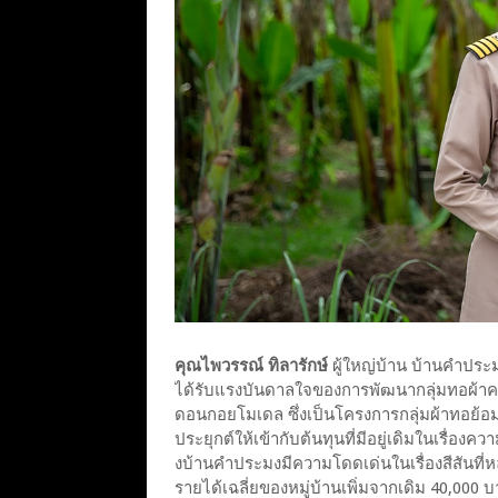
คุณไพวรรณ์ ทิลารักษ์
ผู้ใหญ่บ้าน บ้านคำประ
ได้รับแรงบันดาลใจของการพัฒนากลุ่มทอผ้
ดอนกอยโมเดล ซึ่งเป็นโครงการกลุ่มผ้าทอย
ประยุกต์ให้เข้ากับต้นทุนที่มีอยู่เดิมในเร
งบ้านคําประมงมีความโดดเด่นในเรื่องสีสันท
รายได้เฉลี่ยของหมู่บ้านเพิ่มจากเดิม 40,00