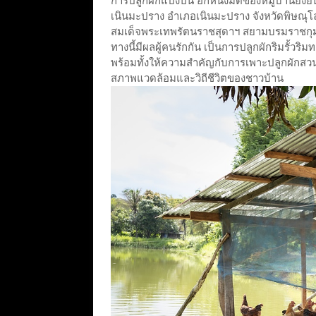
การปลูกผักแบ่งปัน อีกหนึ่งมิติของหมู่บ้านยั่งย
เนินมะปราง อำเภอเนินมะปราง จังหวัดพิษณุโ
สมเด็จพระเทพรัตนราชสุดาฯ สยามบรมราชกุมารี ม
ทางนี้มีผลผู้คนรักกัน เป็นการปลูกผักริมรั้วร
พร้อมทั้งให้ความสำคัญกับการเพาะปลูกผักสวน
สภาพแวดล้อมและวิถีชีวิตของชาวบ้าน