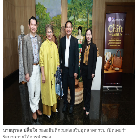
นายสุรพล ปลื้มใจ
รองอธิบดีกรมส่งเสริมอุตสาหกรรม เปิดเผยว่า
รัฐบาลภายใต้การนำของ