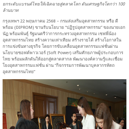
ยกระดับแบรนด์ไทยให้เฉิดฉายสู่ตลาดโลก ดันเศรษฐกิจโตกว่า 100
ล้านบาท
กรุงเทพฯ 22 พฤษภาคม 2568 – กรมส่งเสริมอุตสาหกรรม หรือ ดี
พร้อม (DIPROM) ขานรับนโยบาย “ปฏิรูปอุตสาหกรรม” ของนายเอก
นัฏ พร้อมพันธุ์ รัฐมนตรีว่าการกระทรวงอุตสาหกรรม เซฟพี่น้อง
อุตสาหกรรมไทย สร้างความเท่าเทียม สร้างรายได้ สร้างโอกาสใน
การแข่งขันทางธุรกิจ โดยการขับเคลื่อนอุตสาหกรรมแฟชั่นผ่าน
นโยบายซอฟต์พาวเวอร์ (Soft Power) เสริมศักยภาพผู้ประกอบการ
ไทย พร้อมผลักดันให้ออกสู่ตลาดสากล พัฒนาองค์ความรู้และเชื่อม
โยงอุตสาหกรรมแฟชั่น ผ่าน “กิจกรรมการพัฒนาบุคลากรหัตถ
อุตสาหกรรมไทย”