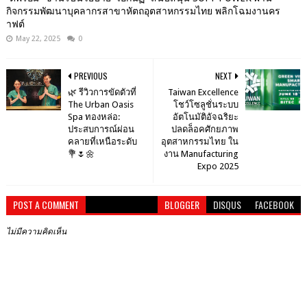
กิจกรรมพัฒนาบุคลากรสาขาหัตถอุตสาหกรรมไทย พลิกโฉมงานคร
าฟต์
May 22, 2025
0
PREVIOUS
NEXT
🌿 รีวิวการขัดตัวที่
Taiwan Excellence
The Urban Oasis
โชว์โซลูชั่นระบบ
Spa ทองหล่อ:
อัตโนมัติอัจฉริยะ
ประสบการณ์ผ่อน
ปลดล็อคศักยภาพ
คลายที่เหนือระดับ
อุตสาหกรรมไทย ใน
💐🌷🌼
งาน Manufacturing
Expo 2025
POST A COMMENT
BLOGGER
DISQUS
FACEBOOK
ไม่มีความคิดเห็น