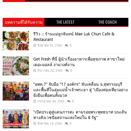
บทความที่ได้รับความ
THE LATEST
THE COACH
นิยม
รีวิว :: ร้านแม่ลูกจันทน์ Mae Luk Chun Cafe &
Restaurant
สิงหาคม 01, 2563
0
Get​ Fresh​ ที่นี่ ผู้นำเรื่องอาหารเพื่อสุขภาพ​ สาขาใหม่
เดอะมอลล์ งามวงศ์งาน
ธันวาคม 22, 2563
0
“อพท.7” จับมือ “17 องค์กร” ขับเคลื่อน จ.สุพรรณบุรี
และพื้นที่ในลุ่มแม่น้ำเจ้าพระยา สู่ “เมืองท่องเที่ยวอย่าง
ยั่งยืนเพื่อคนทั้งมวล
กรกฎาคม 04, 2563
0
“เปิดประตูสู่แดนภารตะ ตามรอยพระพุทธบาท บนเส้น
ทางสังเวชนียสถานแห่งใหม่ใน 8 รัฐ”
สิงหาคม 19, 2565
0