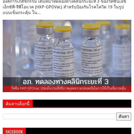
องค์การเภสัชกรรม เดินหน้าทดลองทางคลินิกระยะที่ 3 ของวัคซีนเอช
เอ็กซ์พี-จีพีโอแวค (HXP-GPOVac) สำหรับป้องกันโรคโควิด 19 ในรูป
แบบเข็มกระตุ้น ใน...
ค้นหาบล็อกนี้
FACEBOOK