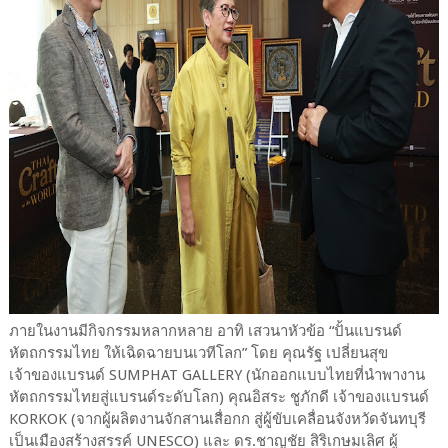
ภายในงานมีกิจกรรมหลากหลาย อาทิ เสวนาหัวข้อ “ปั้นแบรนด์
หัตถกรรมไทย ให้เฉิดฉายบนเวทีโลก” โดย คุณรัฐ เปลี่ยนสุข
เจ้าของแบรนด์ SUMPHAT GALLERY (นักออกแบบไทยที่นำพางาน
หัตถกรรมไทยสู่แบรนด์ระดับโลก) คุณอิสระ ชูภักดี เจ้าของแบรนด์
KORKOK (จากผู้ผลิตงานจักสานเสื่อกก สู่ผู้ขับเคลื่อนจังหวัดจันทบุรี
เป็นเมืองสร้างสรรค์ UNESCO) และ ดร.ชาญชัย สิริเกษมเลิศ ผู้