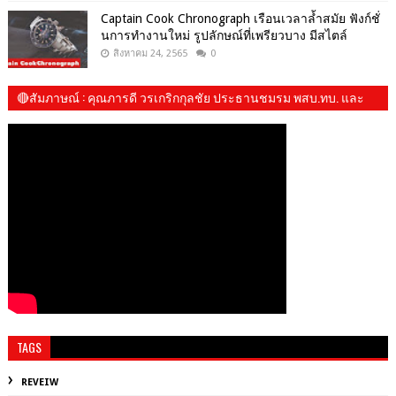
Captain Cook Chronograph เรือนเวลาล้ำสมัย ฟังก์ชั่
นการทำงานใหม่ รูปลักษณ์ที่เพรียวบาง มีสไตล์
สิงหาคม 24, 2565
0
🔴สัมภาษณ์​ : คุณภารดี วรเกริกกุลชัย ประธานชมรม พสบ.ทบ. และ​
น้องปันปัน
TAGS
REVEIW