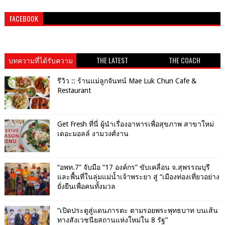
FACEBOOK
บทความที่ได้รับความ
THE LATEST
THE COACH
นิยม
รีวิว :: ร้านแม่ลูกจันทน์ Mae Luk Chun Cafe &
Restaurant
Get​ Fresh​ ที่นี่ ผู้นำเรื่องอาหารเพื่อสุขภาพ​ สาขาใหม่
เดอะมอลล์ งามวงศ์งาน
“อพท.7” จับมือ “17 องค์กร” ขับเคลื่อน จ.สุพรรณบุรี
และพื้นที่ในลุ่มแม่น้ำเจ้าพระยา สู่ “เมืองท่องเที่ยวอย่าง
ยั่งยืนเพื่อคนทั้งมวล
“เปิดประตูสู่แดนภารตะ ตามรอยพระพุทธบาท บนเส้น
ทางสังเวชนียสถานแห่งใหม่ใน 8 รัฐ”