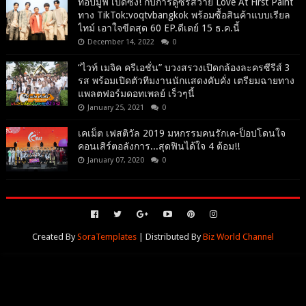
ท็อปมูฟ เปิดซิง! กับการดูซีรีส์วาย Love At First Paint
ทาง TikTok:voqtvbangkok พร้อมซื้อสินค้าแบบเรียล
ไทม์ เอาใจขีดสุด 60 EP.ดีเดย์ 15 ธ.ค.นี้
December 14, 2022
0
“ไวท์ เมจิค ครีเอชั่น” บวงสรวงเปิดกล้องละครซีรีส์ 3
รส พร้อมเปิดตัวทีมงานนักแสดงคับคั่ง เตรียมฉายทาง
แพลตฟอร์มดอทเพลย์ เร็วๆนี้
January 25, 2021
0
เคเม็ต เฟสติวัล 2019 มหกรรมคนรักเค-ป็อปโดนใจ
คอนเสิร์ตอลังการ...สุดฟินได้ใจ 4 ด้อม!!
January 07, 2020
0
Created By
SoraTemplates
| Distributed By
Biz World Channel