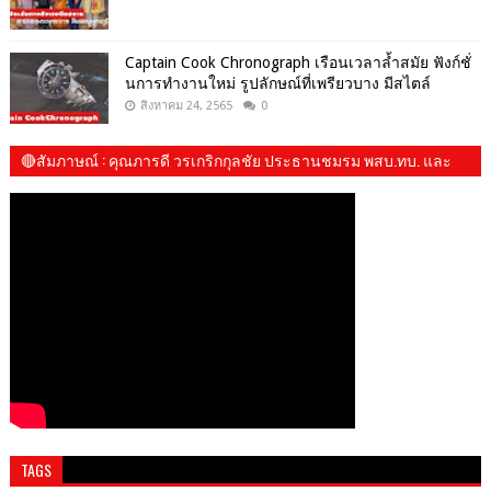
Captain Cook Chronograph เรือนเวลาล้ำสมัย ฟังก์ชั่
นการทำงานใหม่ รูปลักษณ์ที่เพรียวบาง มีสไตล์
สิงหาคม 24, 2565
0
🔴สัมภาษณ์​ : คุณภารดี วรเกริกกุลชัย ประธานชมรม พสบ.ทบ. และ​
น้องปันปัน
TAGS